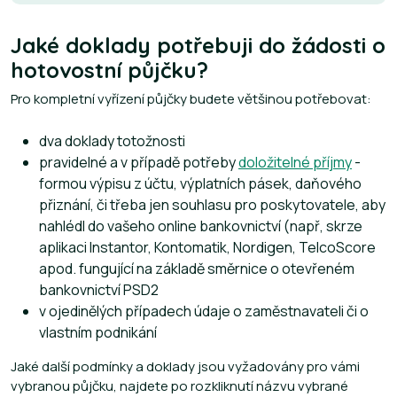
Jaké doklady potřebuji do žádosti o
hotovostní půjčku?
Pro kompletní vyřízení půjčky budete většinou potřebovat:
dva doklady totožnosti
pravidelné a v případě potřeby
doložitelné příjmy
-
formou výpisu z účtu, výplatních pásek, daňového
přiznání, či třeba jen souhlasu pro poskytovatele, aby
nahlédl do vašeho online bankovnictví (např, skrze
aplikaci Instantor, Kontomatik, Nordigen, TelcoScore
apod. fungující na základě směrnice o otevřeném
bankovnictví PSD2
v ojedinělých případech údaje o zaměstnavateli či o
vlastním podnikání
Jaké další podmínky a doklady jsou vyžadovány pro vámi
vybranou půjčku, najdete po rozkliknutí názvu vybrané