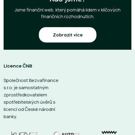
Jsme finanční web, který pomáhá lidem v klíčových
finančních rozhodnutích.
Zobrazit více
Licence ČNB
Společnost Bezvafinance
s.r.o. je samostatným
zprostředkovatelem
spotřebitelských úvěrů s
licencí od České národní
banky.