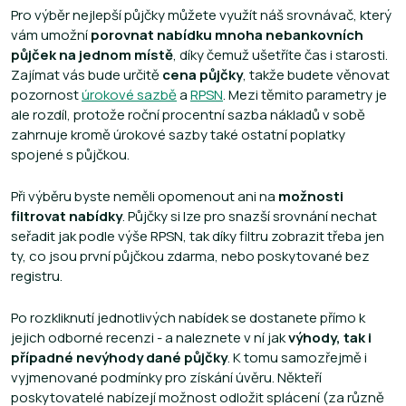
Pro výběr nejlepší půjčky můžete využít náš srovnávač, který
vám umožní
porovnat nabídku mnoha nebankovních
půjček na jednom místě
, díky čemuž ušetříte čas i starosti.
Zajímat vás bude určitě
cena půjčky
, takže budete věnovat
pozornost
úrokové sazbě
a
RPSN
. Mezi těmito parametry je
ale rozdíl, protože roční procentní sazba nákladů v sobě
zahrnuje kromě úrokové sazby také ostatní poplatky
spojené s půjčkou.
Při výběru byste neměli opomenout ani na
možnosti
filtrovat nabídky
. Půjčky si lze pro snazší srovnání nechat
seřadit jak podle výše RPSN, tak díky filtru zobrazit třeba jen
ty, co jsou první půjčkou zdarma, nebo poskytované bez
registru.
Po rozkliknutí jednotlivých nabídek se dostanete přímo k
jejich odborné recenzi - a naleznete v ní jak
výhody, tak i
případné nevýhody dané půjčky
. K tomu samozřejmě i
vyjmenované podmínky pro získání úvěru. Někteří
poskytovatelé nabízejí možnost odložit splácení (za různě