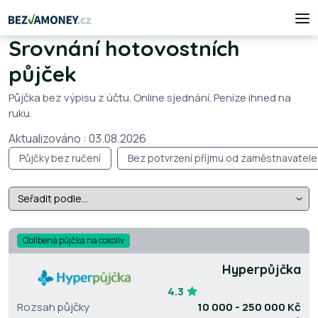
Srovnání hotovostních
půjček
Půjčka bez výpisu z účtu. Online sjednání. Peníze ihned na
ruku.
Aktualizováno : 03.08.2026
Půjčky bez ručení
Bez potvrzení příjmu od zaměstnavatele
Oblíbená půjčka na cokoliv
Hyperpůjčka
4.3
Rozsah půjčky
10 000 - 250 000 Kč