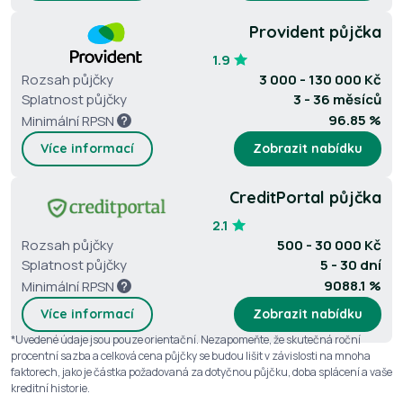
Provident půjčka
1.9
Rozsah půjčky
3 000 - 130 000 Kč
Splatnost půjčky
3 - 36 měsíců
96.85 %
Minimální RPSN
Více informací
Zobrazit nabídku
CreditPortal půjčka
2.1
Rozsah půjčky
500 - 30 000 Kč
Splatnost půjčky
5 - 30 dní
9088.1 %
Minimální RPSN
Více informací
Zobrazit nabídku
*Uvedené údaje jsou pouze orientační. Nezapomeňte, že skutečná roční
procentní sazba a celková cena půjčky se budou lišit v závislosti na mnoha
faktorech, jako je částka požadovaná za dotyčnou půjčku, doba splácení a vaše
kreditní historie.