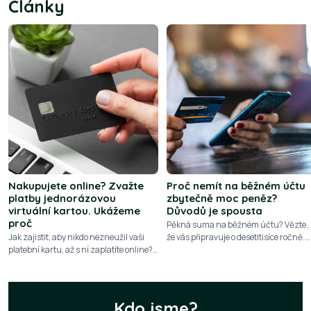
Články
Nakupujete online? Zvažte
Proč nemít na běžném účtu
platby jednorázovou
zbytečně moc peněz?
virtuální kartou. Ukážeme
Důvodů je spousta
proč
Pěkná suma na běžném účtu? Vězte,
Jak zajistit, aby nikdo nezneužil vaši
že vás připravuje o desetitisíce ročně.
platební kartu, až s ní zaplatíte online?
Podívejte se na 10 důvodů, proč nemají
Plaťte jednorázovou virtuální kartou. K
přebytečné peníze zůstávat ležet na
dispozici jich máte bezpočet a zdarma
běžném účtu
Kdo jsme?