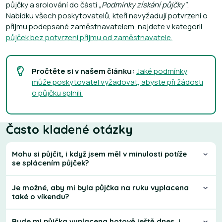
půjčky a srolování do části
„Podmínky získání půjčky"
.
Nabídku všech poskytovatelů, kteří nevyžadují potvrzení o
příjmu podepsané zaměstnavatelem, najdete v kategorii
půjček bez potvrzení příjmu od zaměstnavatele.
Pročtěte si v našem článku:
Jaké podmínky
může poskytovatel vyžadovat, abyste při žádosti
o půjčku splnili.
Často kladené otázky
Mohu si půjčit, i když jsem měl v minulosti potíže
se splácením půjček?
Je možné, aby mi byla půjčka na ruku vyplacena
také o víkendu?
Bude mi půjčka vyplacena hotově ještě dnes, i