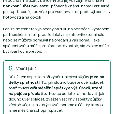
neodchází na účet v bance. Proto jej volí zejména ti, kteří
bankovní účet nevlastní
, případně k němu nemají aktuálně
přístup. Určené jsou však pro všechny, kteří preferují peníze v
hotovosti a na cokoli.
Peníze dostanete vyplaceny na ruku na pobočce, vybraném
partnerském místě, prostřednictvím platebního terminálu
nebo se můžete domluvit na předání u vás doma. Také
splácení úvěru může probíhat hotovostně, ale zvolen může
být i bankovní převod.
Věděli jste?
Důležitým aspektem při výběru jakékoli půjčky je
volba
délky splatnosti
. To, jak dlouho budete úvěr splácet,
totiž ovlivní
výši měsíční splátky a výši úroků, které
na půjčce přeplatíte
. Než se budete rozhodovat, jak
dlouho úvěr splácet, zvažte všechny aspekty půjčky,
včetně účelu, na který si úvěr bereme a částky, kterou
jsme měsíčně schopni splácet.