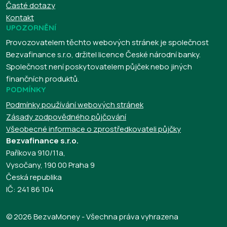
Časté dotazy
Kontakt
UPOZORNĚNÍ
Provozovatelem těchto webových stránek je společnost
Bezvafinance s.r.o, držitel licence České národní banky.
Společnost není poskytovatelem půjček nebo jiných
finančních produktů.
PODMÍNKY
Podmínky používání webových stránek
Zásady zodpovědného půjčování
Všeobecné informace o zprostředkovateli půjčky
Bezvafinance s.r.o.
Paříkova 910/11a,
Vysočany, 190 00 Praha 9
Česká republika
IČ: 241 86 104
© 2026 BezvaMoney - Všechna práva vyhrazena