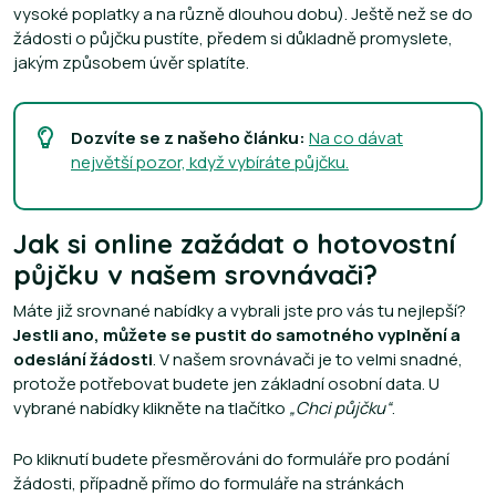
vysoké poplatky a na různě dlouhou dobu). Ještě než se do
žádosti o půjčku pustíte, předem si důkladně promyslete,
jakým způsobem úvěr splatíte.
Dozvíte se z našeho článku:
Na co dávat
největší pozor, když vybíráte půjčku.
Jak si online zažádat o hotovostní
půjčku v našem srovnávači?
Máte již srovnané nabídky a vybrali jste pro vás tu nejlepší?
Jestli ano, můžete se pustit do samotného vyplnění a
odeslání žádosti
. V našem srovnávači je to velmi snadné,
protože potřebovat budete jen základní osobní data. U
vybrané nabídky klikněte na tlačítko
„Chci půjčku​“
.
Po kliknutí budete přesměrováni do formuláře pro podání
žádosti, případně přímo do formuláře na stránkách