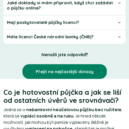
Jaké doklady si mám připravit, když chci zažádat
o půjčku online?
Mají poskytovatelé půjčky licenci?
Máte licenci České národní banky (ČNB)?
Nenašli jste odpověď?
Přejít na nejčastější dotazy
Co je hotovostní půjčka a jak se liší
od ostatních úvěrů ve srovnávači?
Jedná se o
nebankovní neúčelovou půjčku bez ručitele
,
která se
vyplácí osobně a na ruku
. Je hned několik
možností, jak mohou být peníze vyplaceny. Běžně je
využíváno
vyplacení na pobočce
, stejně tak je možné