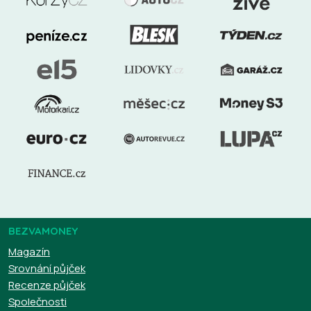
BEZVAMONEY
Magazín
Srovnání půjček
Recenze půjček
Společnosti