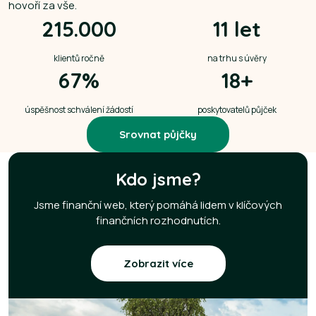
hovoří za vše.
215.000
11 let
klientů ročně
na trhu s úvěry
67%
18+
úspěšnost schválení žádostí
poskytovatelů půjček
Srovnat půjčky
Kdo jsme?
Jsme finanční web, který pomáhá lidem v klíčových
finančních rozhodnutích.
Zobrazit více