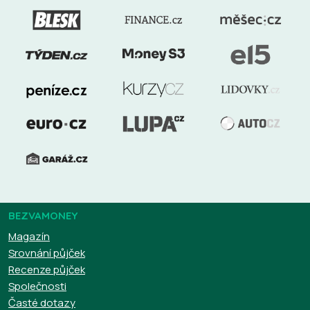
BEZVAMONEY
Magazín
Srovnání půjček
Recenze půjček
Společnosti
Časté dotazy