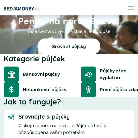
Peníze na míru? Bezva!
Vaše cesta k úvěru, rychle a jednoduše.
Srovnat půjčky
Kategorie půjček
Půjčky před
Bankovní půjčky
výplatou
Nebankovní půjčky
První půjčka zd
Jak to funguje?
Srovnejte si půjčky
Získejte peníze na cokoliv. Půjčka, která je
přizpůsobena vaším potřebám.