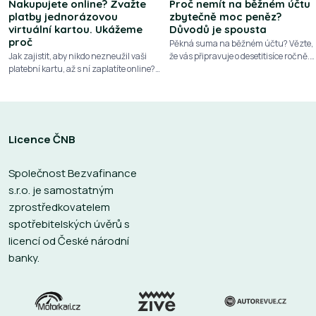
Nakupujete online? Zvažte
Proč nemít na běžném účtu
platby jednorázovou
zbytečně moc peněz?
virtuální kartou. Ukážeme
Důvodů je spousta
proč
Pěkná suma na běžném účtu? Vězte,
Jak zajistit, aby nikdo nezneužil vaši
že vás připravuje o desetitisíce ročně.
platební kartu, až s ní zaplatíte online?
Podívejte se na 10 důvodů, proč nemají
Plaťte jednorázovou virtuální kartou. K
přebytečné peníze zůstávat ležet na
dispozici jich máte bezpočet a zdarma
běžném účtu
Licence ČNB
Společnost Bezvafinance
s.r.o. je samostatným
zprostředkovatelem
spotřebitelských úvěrů s
licencí od České národní
banky.