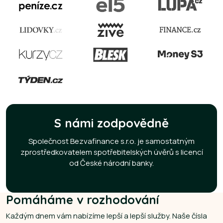
S námi zodpovědně
Společnost Bezvafinance s.r.o. je samostatným
zprostředkovatelem spotřebitelských úvěrů s licencí
od České národní banky.
Pomáháme v rozhodování
Každým dnem vám nabízíme lepší a lepší služby. Naše čísla