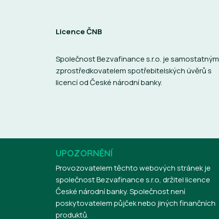
Licence ČNB
Společnost Bezvafinance s.r.o. je samostatným
zprostředkovatelem spotřebitelských úvěrů s
licencí od České národní banky.
UPOZORNĚNÍ
Provozovatelem těchto webových stránek je
společnost Bezvafinance s.r.o, držitel licence
České národní banky. Společnost není
poskytovatelem půjček nebo jiných finančních
produktů.