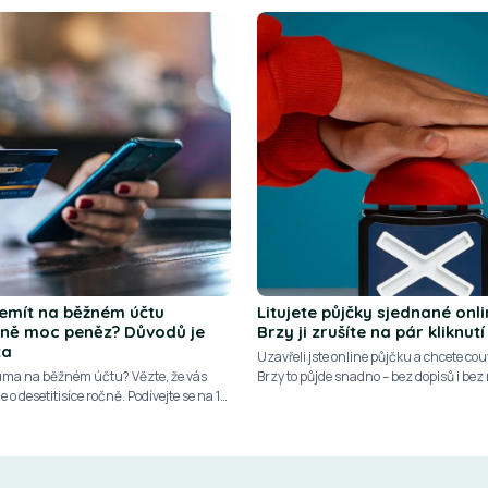
emít na běžném účtu
Litujete půjčky sjednané onl
čně moc peněz? Důvodů je
Brzy ji zrušíte na pár kliknutí
ta
Uzavřeli jste online půjčku a chcete co
ma na běžném účtu? Vězte, že vás
Brzy to půjde snadno – bez dopisů i bez
e o desetitisíce ročně. Podívejte se na 10
pobočky. Nový zákon totiž změní pravid
proč nemají přebytečné peníze
 ležet na běžném účtu