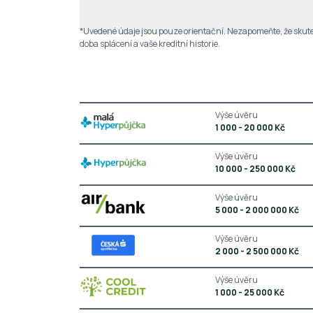
*Uvedené údaje jsou pouze orientační. Nezapomeňte, že skuteč
doba splácení a vaše kreditní historie.
Výše úvěru
1 000 - 20 000 Kč
Výše úvěru
10 000 - 250 000 Kč
Výše úvěru
5 000 - 2 000 000 Kč
Výše úvěru
2 000 - 2 500 000 Kč
Výše úvěru
1 000 - 25 000 Kč