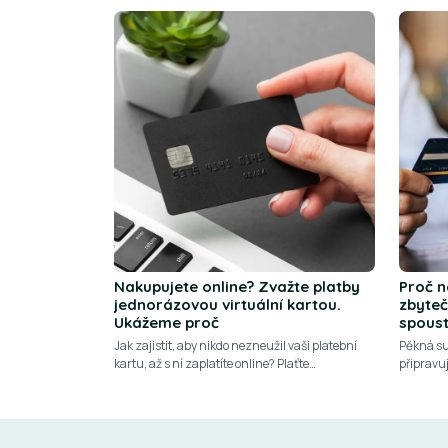
Nakupujete online? Zvažte platby
Proč n
jednorázovou virtuální kartou.
zbyte
Ukážeme proč
spous
Jak zajistit, aby nikdo nezneužil vaši platební
Pěkná su
kartu, až s ní zaplatíte online? Plaťte
připravuj
jednorázovou virtuální kartou. K dispozici jich
důvodů, 
máte bezpočet a zdarma
zůstávat