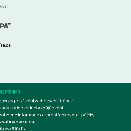
ODMÍNKY
dmínky používání webových stránek
sady zodpovědného půjčování
eobecné informace o zprostředkovateli půjčky
zvafinance s.r.o.
íkova 910/11a,