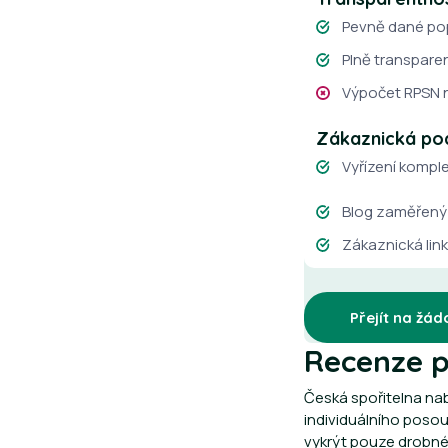
Pevně dané po
Plně transpare
Výpočet RPSN na
Zákaznická po
Vyřízení kompl
Blog zaměřený 
Zákaznická link
Přejít na žád
Recenze p
Česká spořitelna na
individuálního poso
vykrýt pouze drobné