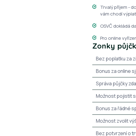
Trvalý příjem - 
vám chodí výplat
OSVČ dokládá da
Pro online vyříz
Zonky půjčk
Bez poplatku za z
Bonus za online s
Správa půjčky zd
Možnost pojistit 
Bonus za řádné s
Možnost zvolit výš
Bez potvrzení o t