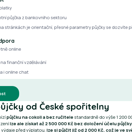
platky
ntní půjčka z bankovního sektoru
 stránkách je orientační, přesné parametry půjčky se dozvíte př
dpora
etně online
na finanční vzdělávání
a i online chat
ost
ůjčky od České spořitelny
bízí
půjčku na cokoli a bez ručitele
standardně do výše 1 200 00
uzení
lze ale získat až 2 500 000 Kč bez doložení účelu půjčky
 výdaje před výplatou,
lze si půjčit již od 2 000 Kč, což je ve s