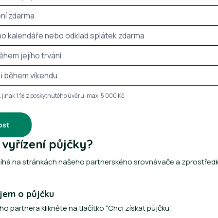
ní zdarma
o kalendáře nebo odklad splátek zdarma
ěhem jejího trvání
 i během víkendu
í, jinak 1 % z poskytnutého úvěru, max. 5 000 Kč
ost
vyřízení půjčky?
bíhá na stránkách našeho partnerského srovnávače a zprostředk
ájem o půjčku
 partnera klikněte na tlačítko “Chci získat půjčku”.