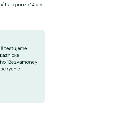
ůta je pouze 14 dní.
ně testujeme
ákaznické
ašeho “Bezvamoney
 se rychle