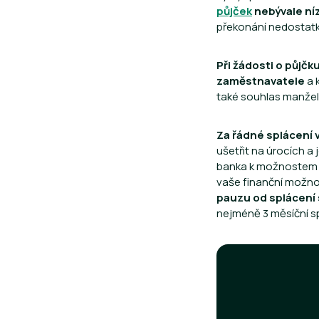
půjček
nebývale níz
překonání nedostatku 
Při žádosti o půjčk
zaměstnavatele
a 
také souhlas manžel
Za řádné splácení 
ušetřit na úrocích a
banka k možnoste
vaše finanční možnos
pauzu od splácení 
nejméně 3 měsíční sp