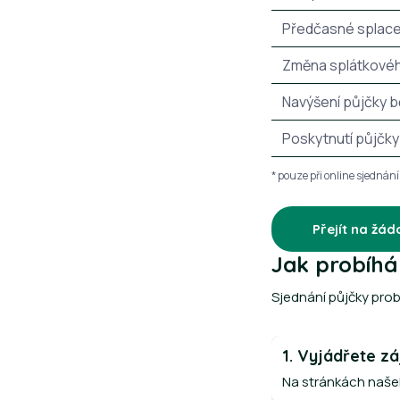
Předčasné splace
Změna splátkovéh
Navýšení půjčky b
Poskytnutí půjčky
* pouze při online sjednán
Přejít na žád
Jak probíhá 
Sjednání půjčky pro
1. Vyjádřete z
Na stránkách našeho