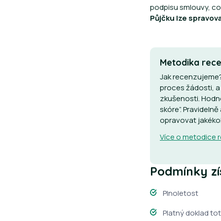
podpisu smlouvy, což
Půjčku lze spravov
Metodika rece
Jak recenzujeme?
proces žádosti, a
zkušenosti. Hodn
skóre”. Pravideln
opravovat jakékol
Více o metodice 
Podmínky zí
Plnoletost
Platný doklad to