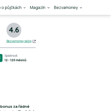
e o půjčkách
Magazín
Bezvamoney
4.6
Bezvamoney skóre
Splatnost
12 - 120 měsíců
 bonus za řádné