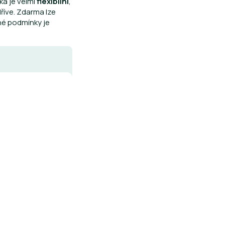
čka je velmi
flexibilní
,
dříve. Zdarma lze
dné podmínky je