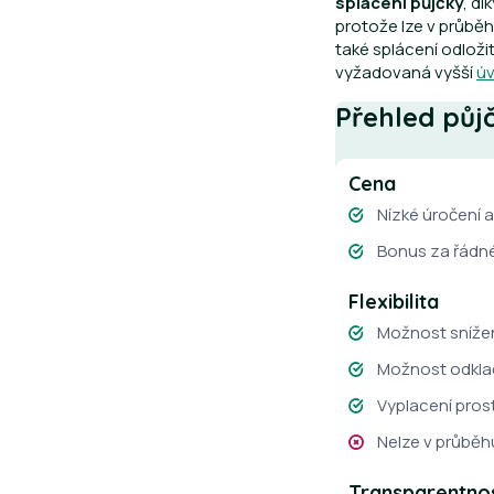
splácení půjčky
, d
protože lze v průběhu
také splácení odloži
vyžadovaná vyšší
úv
Přehled půj
Cena
Nízké úročení 
Bonus za řádné
Flexibilita
Možnost snížení
Možnost odkla
Vyplacení pros
Nelze v průběh
Transparentno