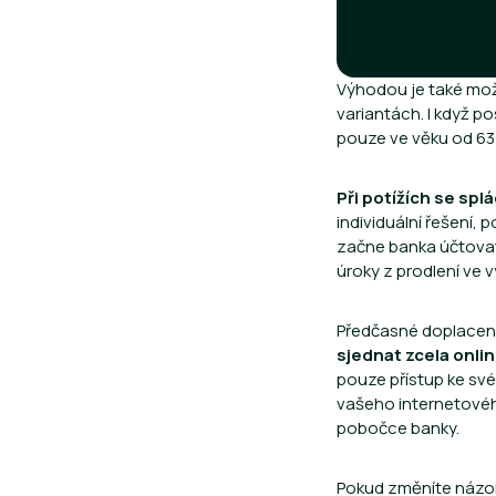
Výhodou je také možn
variantách. I když p
pouze ve věku od 63 
Při potížích se sp
individuální řešení, 
začne banka účtovat 
úroky z prodlení ve 
Předčasné doplacení 
sjednat zcela onli
pouze přístup ke své
vašeho internetového
pobočce banky.
Pokud změníte názor