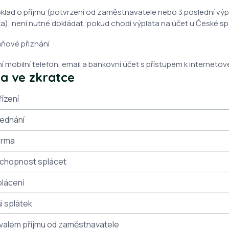
doklad o příjmu (potvrzení od zaměstnavatele nebo 3 poslední výpi
a), není nutné dokládat, pokud chodí výplata na účet u České sp
ňové přiznání
ení mobilní telefon, email a bankovní účet s přístupem k internet
a ve zkratce
řízení
jednání
arma
schopnost splácet
plácení
i splátek
rvalém příjmu od zaměstnavatele