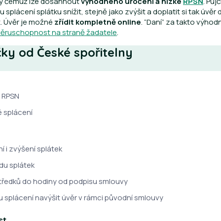
íky čemuž lze dosáhnout
výhodného úročení a nízké
RPSN
. Půj
 splácení splátku snížit, stejně jako zvýšit a doplatit si tak úvěr 
t. Úvěr je možné
zřídit kompletně online
. “Daní” za takto výho
ěruschopnost na straně žadatele
.
čky od České spořitelny
a RPSN
 splácení
 i zvýšení splátek
du splátek
tředků do hodiny od podpisu smlouvy
u splácení navýšit úvěr v rámci původní smlouvy
st