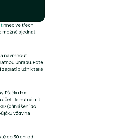
et
hned ve třech
 je možné sjednat
pna navrhnout
zplatnou úhradu. Poté
zaplatí dlužník také
ny. Půjčku
lze
 účet. Je nutné mít
ID (přihlášení do
 půjčku vždy na
tě do 30 dní od