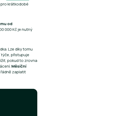
k pro krátkodobé
íjmu od
800 000 Kč je nutný
dka. Lze díky tomu
 týče, přistupuje
nížit, pokud to zrovna
lácení.
Měsíční
 řádně zaplatit