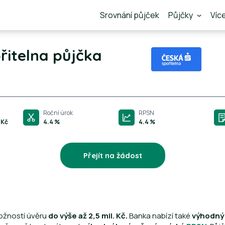
Srovnání půjček
Půjčky
Víc
řitelna půjčka
Roční úrok
RPSN
 Kč
4.4 %
4.4 %
Přejít na žádost
ožností úvěru
do výše až 2,5 mil. Kč.
Banka nabízí také
výhodný