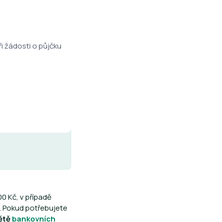
i žádosti o půjčku
0 Kč, v případě
. Pokud potřebujete
větě
bankovních