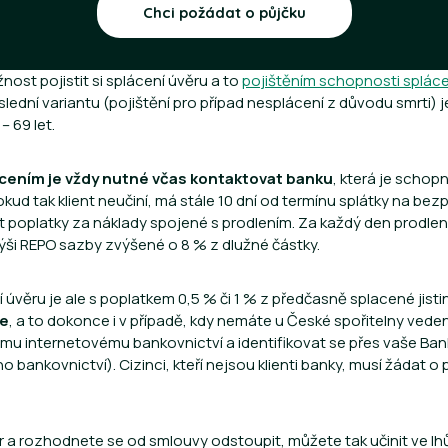
Chci požádat o půjčku
ost pojistit si splácení úvěru a to
pojištěním schopnosti splác
oslední variantu (pojištění pro případ nesplácení z důvodu smrti)
– 69 let.
lácením je vždy nutné včas kontaktovat banku
, která je scho
pokud tak klient neučiní, má stále 10 dní od termínu splátky na be
poplatky za náklady spojené s prodlením. Za každý den prodlení 
výši REPO sazby zvýšené o 8 % z dlužné částky.
úvěru je ale s poplatkem 0,5 % či 1 % z předčasně splacené jisti
ne
, a to dokonce i v případě, kdy nemáte u České spořitelny veden
mu internetovému bankovnictví a identifikovat se přes vaše Bank
 bankovnictví). Cizinci, kteří nejsou klienti banky, musí žádat o
 a rozhodnete se od smlouvy odstoupit, můžete tak učinit ve lhů