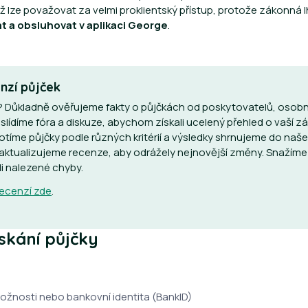
 lze považovat za velmi proklientský přístup, protože zákonná lh
at a obsluhovat v aplikaci George
.
nzí půjček
 Důkladně ověřujeme fakty o půjčkách od poskytovatelů, osob
 slídíme fóra a diskuze, abychom získali ucelený přehled o vaší z
otíme půjčky podle různých kritérií a výsledky shrnujeme do n
ě aktualizujeme recenze, aby odrážely nejnovější změny. Snažíme
i nalezené chyby.
recenzí zde
.
skání půjčky
tožnosti nebo bankovní identita (BankID)