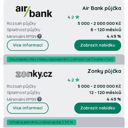
Air Bank půjčka
4.2
Rozsah půjčky
5 000 - 2 000 000 Kč
Splatnost půjčky
6 – 120 měsíců
4.49 %
Minimální RPSN
Více informací
Zobrazit nabídku
Dlouhodobý vítěz Indexu odpovědného úvěrování od Člověka v tísni
Zonky půjčka
4.2
Rozsah půjčky
5 000 - 2 000 000 Kč
Splatnost půjčky
12 - 120 měsíců
4.49 %
Minimální RPSN
Více informací
Zobrazit nabídku
Výhodná jednotná úroková sazba 3,99 %.