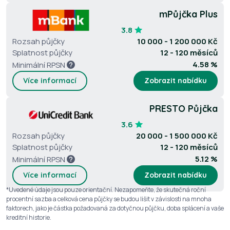
mPůjčka Plus
3.8
Rozsah půjčky
10 000 - 1 200 000 Kč
Splatnost půjčky
12 - 120 měsíců
4.58 %
Minimální RPSN
Více informací
Zobrazit nabídku
PRESTO Půjčka
3.6
Rozsah půjčky
20 000 - 1 500 000 Kč
Splatnost půjčky
12 - 120 měsíců
5.12 %
Minimální RPSN
Více informací
Zobrazit nabídku
*Uvedené údaje jsou pouze orientační. Nezapomeňte, že skutečná roční
procentní sazba a celková cena půjčky se budou lišit v závislosti na mnoha
faktorech, jako je částka požadovaná za dotyčnou půjčku, doba splácení a vaše
kreditní historie.