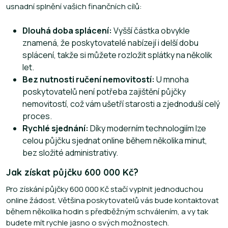
usnadní splnění vašich finančních cílů:
Dlouhá doba splácení:
Vyšší částka obvykle
znamená, že poskytovatelé nabízejí i delší dobu
splácení, takže si můžete rozložit splátky na několik
let.
Bez nutnosti ručení nemovitostí:
U mnoha
poskytovatelů není potřeba zajištění půjčky
nemovitostí, což vám ušetří starosti a zjednoduší celý
proces.
Rychlé sjednání:
Díky moderním technologiím lze
celou půjčku sjednat online během několika minut,
bez složité administrativy.
Jak získat půjčku 600 000 Kč?
Pro získání půjčky 600 000 Kč stačí vyplnit jednoduchou
online žádost. Většina poskytovatelů vás bude kontaktovat
během několika hodin s předběžným schválením, a vy tak
budete mít rychle jasno o svých možnostech.