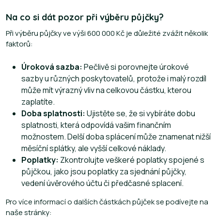
Na co si dát pozor při výběru půjčky?
Při výběru půjčky ve výši 600 000 Kč je důležité zvážit několik
faktorů:
Úroková sazba:
Pečlivě si porovnejte úrokové
sazby u různých poskytovatelů, protože i malý rozdíl
může mít výrazný vliv na celkovou částku, kterou
zaplatíte.
Doba splatnosti:
Ujistěte se, že si vybíráte dobu
splatnosti, která odpovídá vašim finančním
možnostem. Delší doba splácení může znamenat nižší
měsíční splátky, ale vyšší celkové náklady.
Poplatky:
Zkontrolujte veškeré poplatky spojené s
půjčkou, jako jsou poplatky za sjednání půjčky,
vedení úvěrového účtu či předčasné splacení.
Pro více informací o dalších částkách půjček se podívejte na
naše stránky: