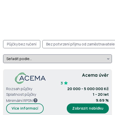
Půjčky bez ručení
Bez potvrzení příjmu od zaměstnavatele
Acema úvěr
3
Rozsah půjčky
20 000 - 5 000 000 Kč
Splatnost půjčky
1 - 20 let
9.69 %
Minimální RPSN
Více informací
Zobrazit nabídku