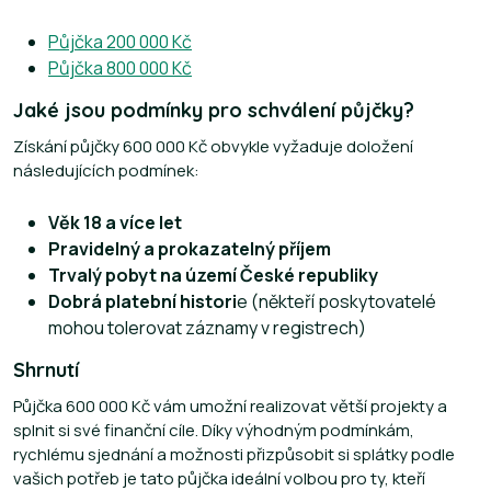
Půjčka 200 000 Kč
Půjčka 800 000 Kč
Jaké jsou podmínky pro schválení půjčky?
Získání půjčky 600 000 Kč obvykle vyžaduje doložení
následujících podmínek:
Věk 18 a více let
Pravidelný a prokazatelný příjem
Trvalý pobyt na území České republiky
Dobrá platební histori
e (někteří poskytovatelé
mohou tolerovat záznamy v registrech)
Shrnutí
Půjčka 600 000 Kč vám umožní realizovat větší projekty a
splnit si své finanční cíle. Díky výhodným podmínkám,
rychlému sjednání a možnosti přizpůsobit si splátky podle
vašich potřeb je tato půjčka ideální volbou pro ty, kteří