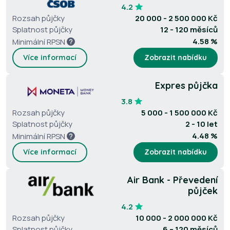
4.2
Rozsah půjčky
20 000 - 2 500 000 Kč
Splatnost půjčky
12 - 120 měsíců
4.58 %
Minimální RPSN
Více informací
Zobrazit nabídku
Expres půjčka
3.8
Rozsah půjčky
5 000 - 1 500 000 Kč
Splatnost půjčky
2 - 10 let
4.48 %
Minimální RPSN
Více informací
Zobrazit nabídku
Air Bank - Převedení
půjček
4.2
Rozsah půjčky
10 000 - 2 000 000 Kč
Splatnost půjčky
6 – 120 měsíců