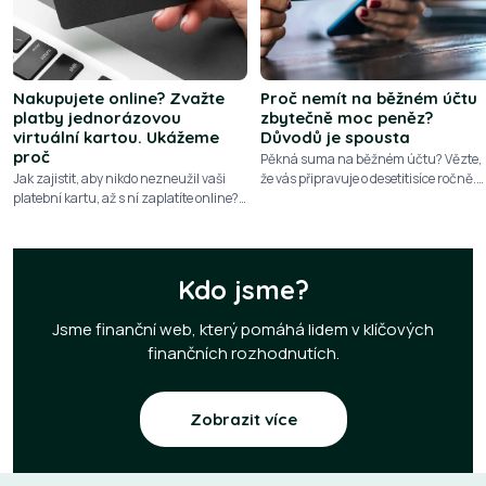
Nakupujete online? Zvažte
Proč nemít na běžném účtu
platby jednorázovou
zbytečně moc peněz?
virtuální kartou. Ukážeme
Důvodů je spousta
proč
Pěkná suma na běžném účtu? Vězte,
Jak zajistit, aby nikdo nezneužil vaši
že vás připravuje o desetitisíce ročně.
platební kartu, až s ní zaplatíte online?
Podívejte se na 10 důvodů, proč nemají
Plaťte jednorázovou virtuální kartou. K
přebytečné peníze zůstávat ležet na
dispozici jich máte bezpočet a zdarma
běžném účtu
Kdo jsme?
Jsme finanční web, který pomáhá lidem v klíčových
finančních rozhodnutích.
Zobrazit více