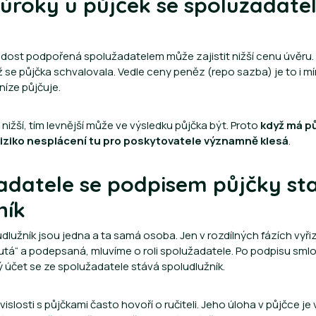
ší úroky u půjček se spolužadat
žádost podpořená spolužadatelem může zajistit nižší cenu úvěru.
ž se půjčka schvalovala. Vedle ceny peněz (repo sazba) je to i mír
níze půjčuje.
 nižší, tím levnější může ve výsledku půjčka být. Proto
když má pů
riziko nesplácení tu pro poskytovatele významně klesá
.
adatele se podpisem půjčky st
ník
dlužník jsou jedna a ta samá osoba. Jen v rozdílných fázích vyři
nutá“ a podepsaná, mluvíme o roli spolužadatele. Po podpisu sml
účet se ze spolužadatele stává spoludlužník.
vislosti s půjčkami často hovoří o ručiteli. Jeho úloha v půjčce je 