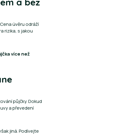
elem a bez
 Cena úvěru odráží
a rizika, s jakou
jčka více než
ane
zování půjčky. Dokud
ouvy a převedení
však jiná. Podívejte