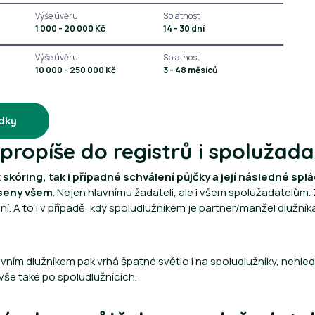
Výše úvěru
Splatnost
1 000 - 20 000 Kč
14 - 30 dní
Výše úvěru
Splatnost
10 000 - 250 000 Kč
3 - 48 měsíců
dky
propíše do registrů i spolužada
k skóring, tak i případné schválení půjčky a její následné sp
eseny všem
. Nejen hlavnímu žadateli, ale i všem spolužadatelům
ní. A to i v případě, kdy spoludlužníkem je partner/manžel dlužní
vním dlužníkem pak vrhá špatné světlo i na spoludlužníky, nehledě
vše také po spoludlužnících.