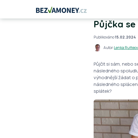
Půjčka se
Publikováno
15.02.2024
Autor:
Lenka Rutteo
Půjčit si sám, nebo 
následného spoludlu
výhodnější žádat o p
následného splácení?
splátek?