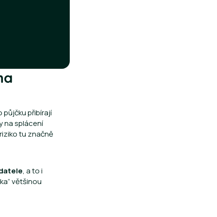
na
půjčku přibírají
y na splácení
riziko tu značně
datele
, a to i
ika“ většinou