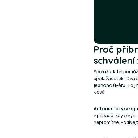
Proč přibr
schválení 
Spolužadatel pomůže s
spolužadatele. Dva d
jednoho úvěru. To ji
klesá.
Automaticky se spo
v případě, kdy o vyř
nepromítne. Podívej