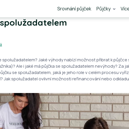
Srovnání půjček
Půjčky
Víc
 spolužadatelem
vá
se spolužadatelem? Jaké výhody nabízí možnost přibrat k půjčce
žníka)? Ale i jaké má půjčka se spolužadatelem nevýhody? Za j
ůjčku se spolužadatelem, jaká je jeho role v celém procesu vyříz
 Jak spolužadatel ovlivní možnosti refinancování nebo odkladu,