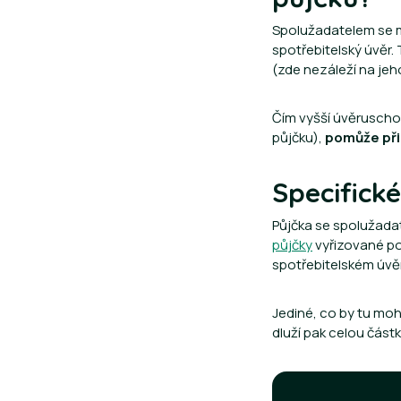
Spolužadatelem se m
spotřebitelský úvěr.
(zde nezáleží na jeho
Čím vyšší úvěruscho
půjčku),
pomůže při
Specifické
Půjčka se spolužadat
půjčky
vyřizované po
spotřebitelském úvě
Jediné, co by tu mo
dluží pak celou část