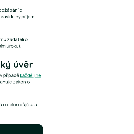
 požádání o
pravidelný příjem
mu žadateli o
ším úroku).
cký úvěr
 v případě
každé jiné
tahuje zákon o
á o celou půjčku a