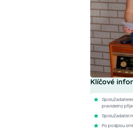
Klíčové inf
Spolužadatelem
pravidelný příj
Spolužadatel m
Po podpisu sml