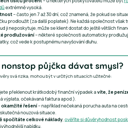
dech tisíců procent
– u některých poskytovatelů může být
r
dů
extrémně vysoká.
atnost
– často jen 7 až 30 dní, což znamená, že pokud se situac
ku prodloužit (za další poplatek). Ne každá společnost však
kud ji neposkytuje, může se klient dostat do ještě větších fin
é prodlužování
– některé společnosti automaticky prodlužuj
atky, což vede k postupnému navyšování dluhu.
nonstop půjčka dávat smysl?
úvěry svá rizika, mohou být v určitých situacích užitečné:
ete překlenout krátkodobý finanční výpadek a
víte, že pení
á výplata, očekávaná faktura apod.).
 okamžité řešení
– například nečekaná porucha auta na cestě
 skutečná nouzová situace.
vě spočítáte celkové náklady
,
ověříte si důvěryhodnost pos
jvýhodnější nabídku.