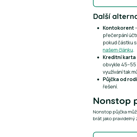
Další alter
Kontokorent
–
přečerpání účt
pokud částku sp
našem článku
.
Kreditní karta
obvykle 45–55 d
využívání tak m
Půjčka od rod
řešení.
Nonstop p
Nonstop půjčka může 
brát jako pravidelný