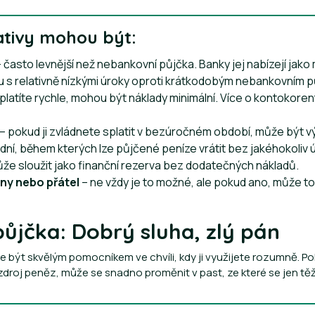
nativy mohou být:
 často levnější než nebankovní půjčka. Banky jej nabízejí jak
u s relativně nízkými úroky oproti krátkodobým nebankovním p
latíte rychle, mohou být náklady minimální. Více o kontokore
– pokud ji zvládnete splatit v bezúročném období, může být vý
ní, během kterých lze půjčené peníze vrátit bez jakéhokoliv 
ůže sloužit jako finanční rezerva bez dodatečných nákladů.
iny nebo přátel
– ne vždy je to možné, ale pokud ano, může to 
ůjčka: Dobrý sluha, zlý pán
být skvělým pomocníkem ve chvíli, kdy ji využijete rozumně. Po
 zdroj peněz, může se snadno proměnit v past, ze které se jen tě