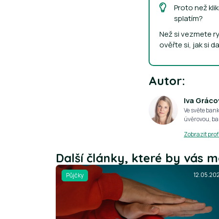
Proto než kli
splatím?
Než si vezmete ry
ověřte si, jak si
Autor:
Iva Gráco
Ve světe ban
úvěrovou, ba
Zobrazit profi
Další články, které by vás m
12.05.20
Půjčky