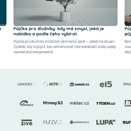
e
Půjčka pro dlužníky: kdy má smysl, jaká je
Pů
nabídka a podle čeho vybírat
pů
Půjčka pro dlužníky může být záchrana i past — záleží na situaci.
Ban
Zjistěte, kdy si půjčit, kdy refinancovat (konsolidovat) a kdy raději
úvah
zavolat dluhové poradně
stoj