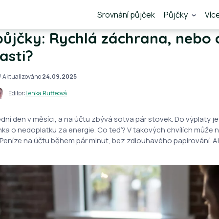
Srovnání půjček
Půjčky
Víc
ůjčky: Rychlá záchrana, nebo 
asti?
/ Aktualizováno
24.09.2025
Editor:
Lenka Rutteová
dní den v měsíci, a na účtu zbývá sotva pár stovek. Do výplaty ješ
ínka o nedoplatku za energie. Co teď? V takových chvílích může 
Peníze na účtu během pár minut, bez zdlouhavého papírování. Al