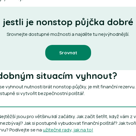
 jestli je nonstop půjčka dobré
Srovnejte dostupné možnosti a najděte tu nejvýhodnější.
Srovnat
odobným situacím vyhnout?
se vyhnout nutnosti brát nonstop půjčky, je mít finanční rezervu.
tupně si vytvořit bezpečnostní polštář.
Nejtěžší jsou pro většinu lidí začátky. Jak začít šetřit, když vám z
nezbývají? Jak si postupně vybudovat finanční polštář? Jak tvoři
rvu? Podívejte se na
užitečné rady, jak na to!