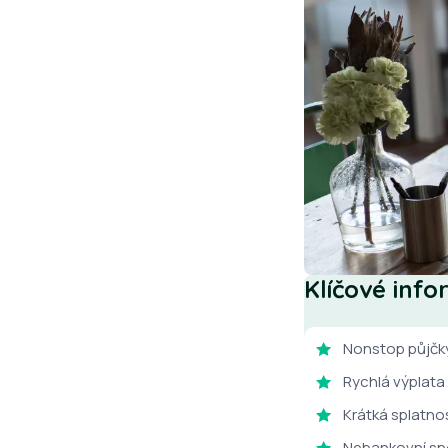
Klíčové inf
Nonstop půjčky
Rychlá výplata
Krátká splatnos
Nebankovní spo