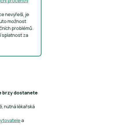
oční procentní
e nevyřeší, je
 tuto možnost
ančních problémů.
í splatnost za
ze brzy dostanete
, nutná lékařská
kytovatele
a