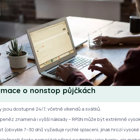
ormace o nonstop půjčkách
 jsou dostupné 24/7, včetně víkendů a svátků.
 peněz znamená i vyšší náklady – RPSN může být extrémně vysok
t (obvykle 7–30 dní) vyžaduje rychlé splacení, jinak hrozí vysoké
lečnosti často nemají tak přísné podmínky jako banky, ale moho