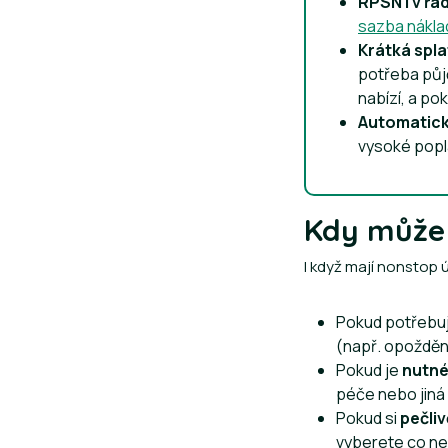
RPSN i v řá
sazba nákla
Krátká spl
potřeba půjč
nabízí, a po
Automatick
vysoké popl
Kdy může 
I když mají nonstop 
Pokud potřebuj
(např. opožděn
Pokud je
nutné
péče nebo jiná
Pokud si
pečli
vyberete co ne