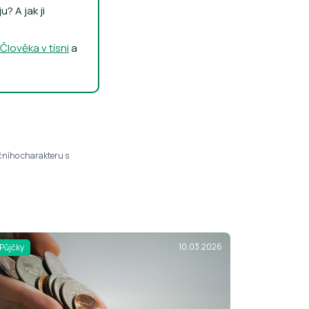
? A jak ji
lověka v tísni
a
čního charakteru s
10.03.2026
Půjčky