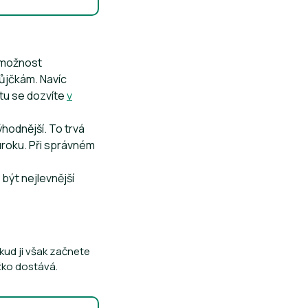
o možnost
ůjčkám. Navíc
ntu se dozvíte
v
hodnější. To trvá
úroku. Při správném
být nejlevnější
kud ji však začnete
žko dostává.