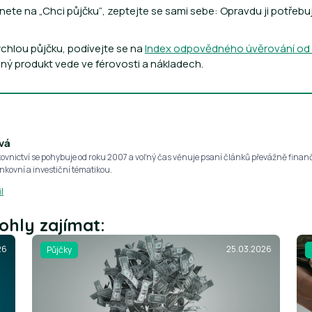
knete na „Chci půjčku“, zeptejte se sami sebe: Opravdu ji potřebuju
chlou půjčku, podívejte se na
Index odpovědného úvěrování od Č
 daný produkt vede ve férovosti a nákladech.
vá
kovnictví se pohybuje od roku 2007 a voľný čas věnuje psaní článků převážně finan
nkovní a investiční tématikou.
l
ohly zajímat:
26
25.03.2026
Půjčky