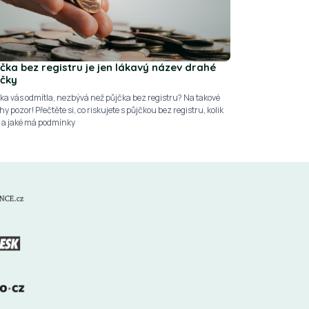
jčka bez registru je jen lákavý název drahé
jčky
ka vás odmítla, nezbývá než půjčka bez registru? Na takové
y pozor! Přečtěte si, co riskujete s půjčkou bez registru, kolik
í a jaké má podmínky