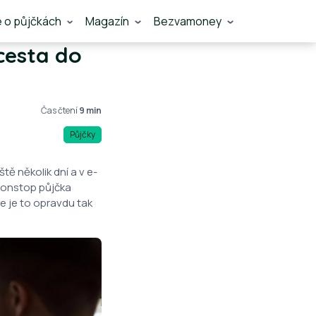
e o půjčkách
Magazín
Bezvamoney
cesta do
Čas čtení
9 min
Půjčky
tě několik dní a v e-
nonstop půjčka
e je to opravdu tak