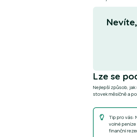
Nevíte,
Lze se p
Nejlepší způsob, jak 
stovek měsíčně a pos
Tip pro vás: 
volné peníze 
finanční reze