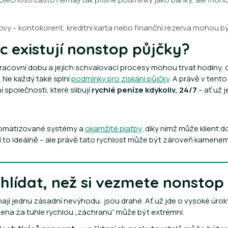
ativy – kontokorent, kreditní karta nebo finanční rezerva mohou bý
c existují nonstop půjčky?
acovní dobu a jejich schvalovací procesy mohou trvat hodiny, dn
. Ne každý také splní
podmínky pro získání půjčky
. A právě v tent
společnosti, které slibují
rychlé peníze kdykoliv, 24/7
– ať už 
utomatizované systémy a
okamžité platby
, díky nimž může klient 
í to ideálně – ale právě tato rychlost může být zároveň kamenem
ohlídat, než si vezmete nonstop
ají jednu zásadní nevýhodu: jsou drahé. Ať už jde o vysoké úro
cena za tuhle rychlou „záchranu“ může být extrémní.