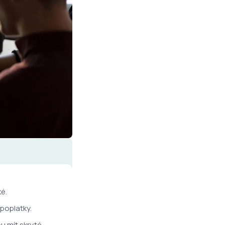
é.
 poplatky.
u mít skryté