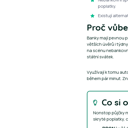
poplatky.
Existují altern
Proč vůbe
Banky mají pevnou pr
větších úvěrů i týdny
na scénu nebankovní 
státní svátek.
Využívají k tomu a
během pár minut. Zn
Co si 
Nonstop půjčky m
skryté poplatky, 