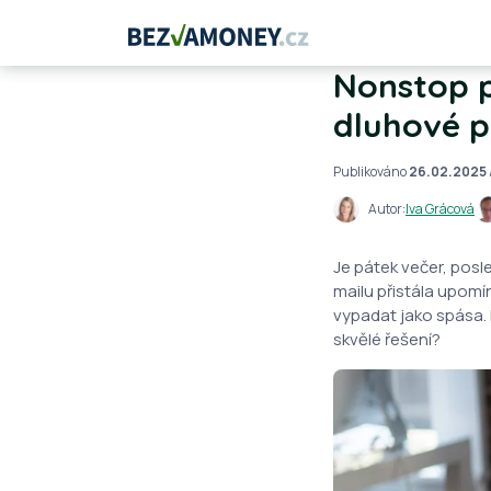
Nonstop p
dluhové p
Publikováno
26.02.2025
Autor:
Iva Grácová
Je pátek večer, posle
mailu přistála upom
vypadat jako spása. 
skvělé řešení?