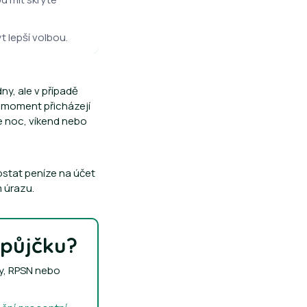
t lepší volbou.
y, ale v případě
o moment přicházejí
je noc, víkend nebo
dostat peníze na účet
 úrazu.
 půjčku?
ky, RPSN nebo