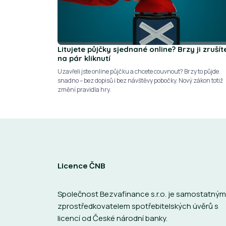
Litujete půjčky sjednané online? Brzy ji zrušít
na pár kliknutí
Uzavřeli jste online půjčku a chcete couvnout? Brzy to půjde
snadno – bez dopisů i bez návštěvy pobočky. Nový zákon totiž
změní pravidla hry.
Licence ČNB
Společnost Bezvafinance s.r.o. je samostatným
zprostředkovatelem spotřebitelských úvěrů s
licencí od České národní banky.