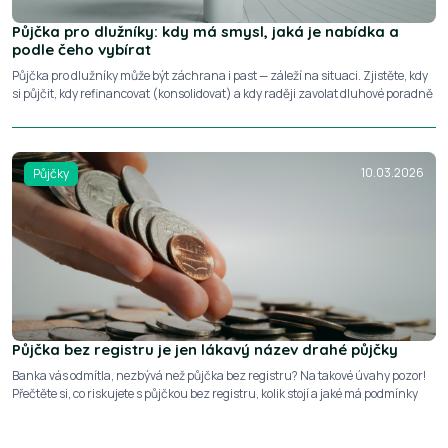
Půjčka pro dlužníky: kdy má smysl, jaká je nabídka a
podle čeho vybírat
Půjčka pro dlužníky může být záchrana i past — záleží na situaci. Zjistěte, kdy
si půjčit, kdy refinancovat (konsolidovat) a kdy raději zavolat dluhové poradně
10.03.2026
Půjčky
Půjčka bez registru je jen lákavý název drahé půjčky
Banka vás odmítla, nezbývá než půjčka bez registru? Na takové úvahy pozor!
Přečtěte si, co riskujete s půjčkou bez registru, kolik stojí a jaké má podmínky