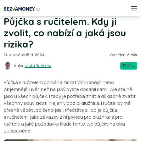
Půjčka s ručitelem. Kdy ji
zvolit, co nabízí a jaká jsou
rizika?
Publikováno
15.11.2024
Čas čtení
8 min
Autor:
Lenka Rutteová
Půjčky
Půjčka s ručitelem pomáhá získat výhodnější nebo
objemnější úvěr, než na jaký byste dosáhli sami. Ale stejně
jako u všech půjček, i tady je potřeba znát a důkladně zvážit
všechny souvislosti. Nejen v pozici dlužníka. I ručitel by měl
přesně vědět „do čeho jde“. Přečtěte si, co je půjčka
s ručitelem, jaké závazky z ní plynou pro dlužníka a pro
ručitele a jaké požadavky klade tento typ půjčky na oba
zúčastněné.