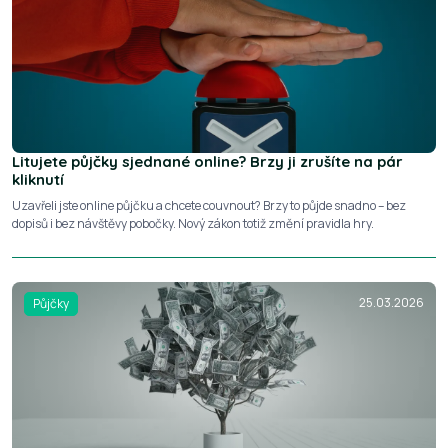
Litujete půjčky sjednané online? Brzy ji zrušíte na pár
kliknutí
Uzavřeli jste online půjčku a chcete couvnout? Brzy to půjde snadno – bez
dopisů i bez návštěvy pobočky. Nový zákon totiž změní pravidla hry.
25.03.2026
Půjčky