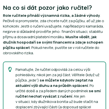
Na co si dát pozor jako ručitel?
Role ručitele přináší významná rizika, a žádné výhody
.
Pečlivě si promyslete, zda chcete ručit za půjčku, ať už jde o
kohokoliv. Jestli o ručení uvažujete, například pro kamaráda,
nejprve si důkladně prověřte jeho: finanční situaci, stabilitu
příjmu a dosavadní platební morálku.
Musíte vědět, jak
dlužník hospodaří se svými financemi a zda je schopen
půjčku splácet
. Pokud nevíte, pustíte se v roli ručitele do
obrovského rizika.
Pamatujte, že ručitel odpovídá za celou výši
pohledávky, nikoli jen za její část. Věřitele (když už
půjčka „jede“)
se můžete kdykoliv zeptat na
aktuální výši dluhu a na průběh splácení
. Po
určité době a za předem daných podmínek
se smí
ručitel nechat vyvázat z ručení
. Ale jen
v situaci, kdy dlužníkova bonita už bude stačit na
doplacení zbývající části (a doposud splácel