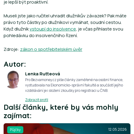
je lepší být proaktivní.
Museli jste jako ručitel uhradit dlužníkův závazek? Pak máte
právo tyto částky po dlužníkovi vymáhat, soudní cestou.
Když dlužník
vstoupí do insolvence
, je včas přihlaste svou
pohledávku do insolvenčního řízení.
Zdroje:
zákon o spotřebitelském úvěr
Autor:
Lenka Rutteová
Pro Bezvamoney.cz píše články zaměřené na osobní finance,
vystudovala na Ekonomicko-správní fakultě a součástí jejího
vzdělávání je i složení zkoušky pro registraci u ČNB.
Zobrazit profil
Další články, které by vás mohly
zajímat:
12.05.2026
Půjčky