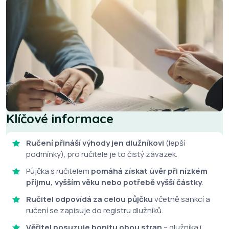
Klíčové informace
Ručení přináší výhody jen dlužníkovi
(lepší
podmínky), pro ručitele je to čistý závazek.
Půjčka s ručitelem
pomáhá získat úvěr při nízkém
příjmu, vyšším věku nebo potřebě vyšší částky
.
Ručitel odpovídá za celou půjčku
včetně sankcí a
ručení se zapisuje do registru dlužníků.
Věřitel posuzuje bonitu obou stran
– dlužníka i