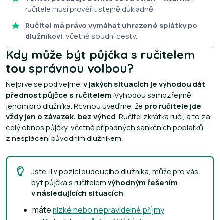
ručitele musí prověřit stejně důkladně.
Ručitel má právo vymáhat uhrazené splátky po
dlužníkovi
, včetně soudní cesty.
Kdy může být půjčka s ručitelem
tou správnou volbou?
Nejprve se podívejme,
v jakých situacích je výhodou dát
přednost půjčce s ručitelem
. Výhodou samozřejmě
jenom pro dlužníka. Rovnou uveďme, že
pro ručitele jde
vždy jen o závazek, bez výhod
. Ručitel zkrátka ručí, a to za
celý obnos půjčky, včetně případných sankčních poplatků
z nesplácení původním dlužníkem.
Jste-li v pozici budoucího dlužníka, může pro vás
být půjčka s ručitelem
výhodným řešením
v následujících situacích
:
máte
nízké nebo nepravidelné příjmy