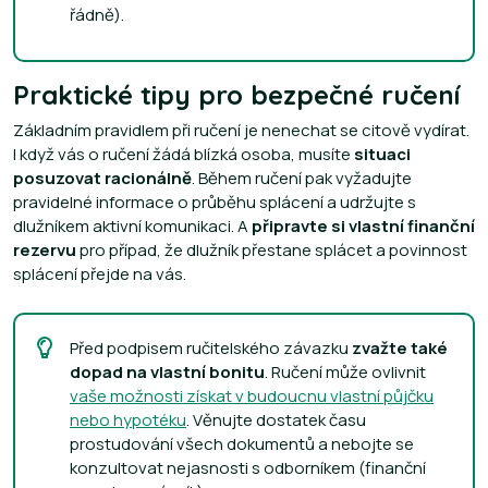
řádně).
Praktické tipy pro bezpečné ručení
Základním pravidlem při ručení je nenechat se citově vydírat.
I když vás o ručení žádá blízká osoba, musíte
situaci
posuzovat racionálně
. Během ručení pak vyžadujte
pravidelné informace o průběhu splácení a udržujte s
dlužníkem aktivní komunikaci. A
připravte si vlastní finanční
rezervu
pro případ, že dlužník přestane splácet a povinnost
splácení přejde na vás.
Před podpisem ručitelského závazku
zvažte také
dopad na vlastní bonitu
. Ručení může ovlivnit
vaše možnosti získat v budoucnu vlastní půjčku
nebo hypotéku
. Věnujte dostatek času
prostudování všech dokumentů a nebojte se
konzultovat nejasnosti s odborníkem (finanční