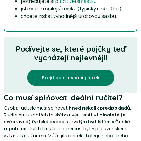
potřebujete si
půjčit větší částku
jste v pokročilejším věku (typicky nad 60 let)
chcete získat výhodnější úrokovou sazbu.
Podívejte se, které půjčky teď
vycházejí nejlevněji!
Přejít do srovnání půjček
Co musí splňovat ideální ručitel?
Osoba ručitele musí splňovat
hned několik předpokladů
.
Ručitelem u spotřebitelského úvěru smí být
plnoletá (a
svéprávná) fyzická osoba s trvalým bydlištěm v České
republice
. Ručitel může, ale nemusí být v příbuzenském
vztahu s dlužníkem. Může jít o přítele, kolegu nebo jiného