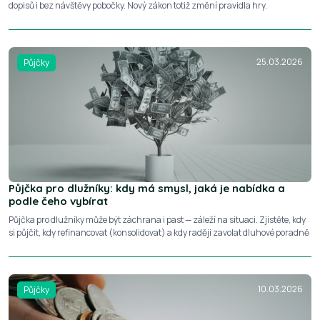
dopisů i bez návštěvy pobočky. Nový zákon totiž změní pravidla hry.
25.03.2026
Půjčky
Půjčka pro dlužníky: kdy má smysl, jaká je nabídka a
podle čeho vybírat
Půjčka pro dlužníky může být záchrana i past — záleží na situaci. Zjistěte, kdy
si půjčit, kdy refinancovat (konsolidovat) a kdy raději zavolat dluhové poradně
10.03.2026
Půjčky