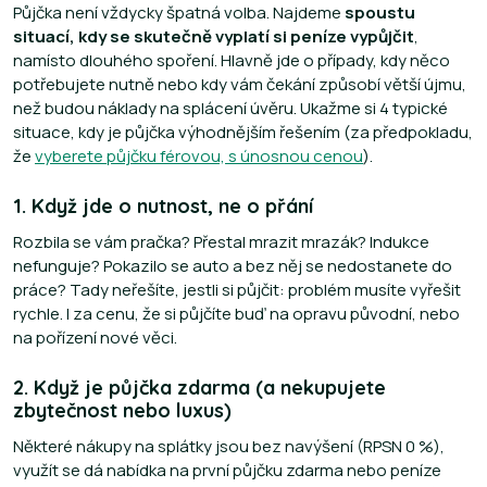
Půjčka není vždycky špatná volba. Najdeme
spoustu
situací, kdy se skutečně vyplatí si peníze vypůjčit
,
namísto dlouhého spoření. Hlavně jde o případy, kdy něco
potřebujete nutně nebo kdy vám čekání způsobí větší újmu,
než budou náklady na splácení úvěru. Ukažme si 4 typické
situace, kdy je půjčka výhodnějším řešením (za předpokladu,
že
vyberete půjčku férovou, s únosnou cenou
).
1. Když jde o nutnost, ne o přání
Rozbila se vám pračka? Přestal mrazit mrazák? Indukce
nefunguje? Pokazilo se auto a bez něj se nedostanete do
práce? Tady neřešíte, jestli si půjčit: problém musíte vyřešit
rychle. I za cenu, že si půjčíte buď na opravu původní, nebo
na pořízení nové věci.
2. Když je půjčka zdarma (a nekupujete
zbytečnost nebo luxus)
Některé nákupy na splátky jsou bez navýšení (RPSN 0 %),
využít se dá nabídka na první půjčku zdarma nebo peníze