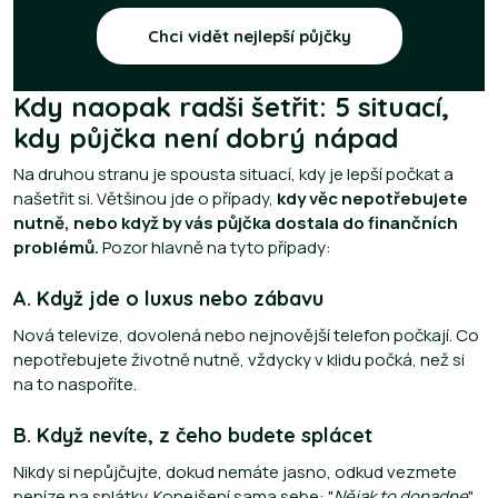
Chci vidět nejlepší půjčky
Kdy naopak radši šetřit: 5 situací,
kdy půjčka není dobrý nápad
Na druhou stranu je spousta situací, kdy je lepší počkat a
našetřit si. Většinou jde o případy,
kdy věc nepotřebujete
nutně, nebo když by vás půjčka dostala do finančních
problémů.
Pozor hlavně na tyto případy:
A. Když jde o luxus nebo zábavu
Nová televize, dovolená nebo nejnovější telefon počkají. Co
nepotřebujete životně nutně, vždycky v klidu počká, než si
na to naspoříte.
B. Když nevíte, z čeho budete splácet
Nikdy si nepůjčujte, dokud nemáte jasno, odkud vezmete
peníze na splátky. Konejšení sama sebe: "
Nějak to dopadne
",