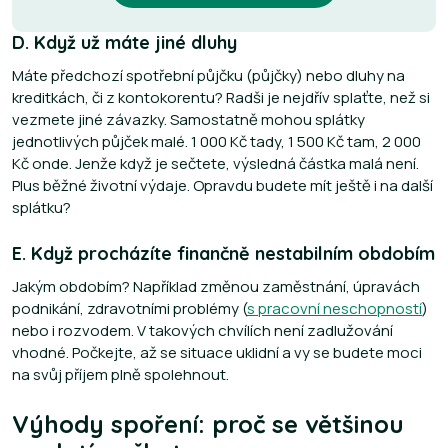
D. Když už máte jiné dluhy
Máte předchozí spotřební půjčku (půjčky) nebo dluhy na
kreditkách, či z kontokorentu? Radši je nejdřív splaťte, než si
vezmete jiné závazky. Samostatně mohou splátky
jednotlivých půjček malé. 1 000 Kč tady, 1 500 Kč tam, 2 000
Kč onde. Jenže když je sečtete, výsledná částka malá není.
Plus běžné životní výdaje. Opravdu budete mít ještě i na další
splátku?
E. Když procházíte finančně nestabilním obdobím
Jakým obdobím? Například změnou zaměstnání, úpravách
podnikání, zdravotními problémy (
s pracovní neschopností
)
nebo i rozvodem. V takových chvílích není zadlužování
vhodné. Počkejte, až se situace uklidní a vy se budete moci
na svůj příjem plně spolehnout.
Výhody spoření: proč se většinou