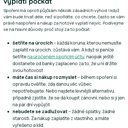
vyplatí počkat
Spoření má oproti půjčkám několik zásadních výhod. I když
vám bude trvat déle, než si pořídíte, co chcete, často se vám
právě naspoření a nákup za hotové vyplatí nejvíc. Podívejme
se na hlavní důvody, proč stojí za to počkat:
šetříte na úrocích
– každá koruna, kterou nemusíte
zaplatit na úrocích, zůstává vám. A když si peníze
šetříte
na úročeném spořicím účtu
, naopak ještě
dostanete od banky zaplaceno za to, že u ní držíte
svou hotovost
máte čas si nákup rozmyslet
– během spoření si
opravdu ověříte, zda danou věc vůbec
nepotřebujete. Nebo najdete levnější alternativu,
případně zjistíte, že se dá koupit zánovní, nebo si ji jen
na pár dní vypůjčit
nebudete se zadlužovat
– žádné splátky, žádné
starosti. Za nákup zaplatíte z vlastního, a máte
vyřešeno a klid.