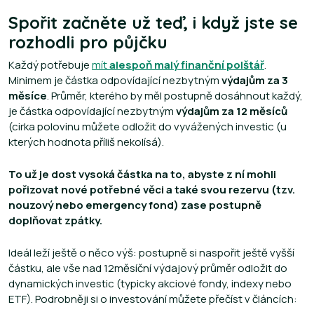
Spořit začněte už teď, i když jste se
rozhodli pro půjčku
Každý potřebuje
mít
alespoň malý finanční polštář
.
Minimem je částka odpovídající nezbytným
výdajům za 3
měsíce
. Průměr, kterého by měl postupně dosáhnout každý,
je částka odpovídající nezbytným
výdajům za 12 měsíců
(cirka polovinu můžete odložit do vyvážených investic (u
kterých hodnota příliš nekolísá).
To už je dost vysoká částka na to, abyste z ní mohli
pořizovat nové potřebné věci a také svou rezervu (tzv.
nouzový nebo emergency fond) zase postupně
doplňovat zpátky.
Ideál leží ještě o něco výš: postupně si naspořit ještě vyšší
částku, ale vše nad 12měsíční výdajový průměr odložit do
dynamických investic (typicky akciové fondy, indexy nebo
ETF). Podrobněji si o investování můžete přečíst v článcích: