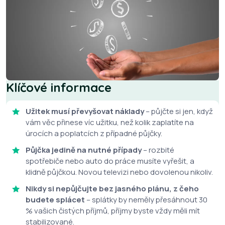
Klíčové informace
Užitek musí převyšovat náklady
– půjčte si jen, když
vám věc přinese víc užitku, než kolik zaplatíte na
úrocích a poplatcích z případné půjčky.
Půjčka jedině na nutné případy
– rozbité
spotřebiče nebo auto do práce musíte vyřešit, a
klidně půjčkou. Novou televizi nebo dovolenou nikoliv.
Nikdy si nepůjčujte bez jasného plánu, z čeho
budete splácet
– splátky by neměly přesáhnout 30
% vašich čistých příjmů, příjmy byste vždy měli mít
stabilizované.