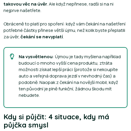
takovou věc na úvěr
. Ale když nepřinese, radši si na ni
nejprve našetřete.
Obráceně to platí pro spoření: když vám čekání na našetření
potřebné částky přinese větší újmu, než kolik byste přeplatili
za úvěr,
čekání se nevyplatí
.
Na vysvětlenou
: Újmou je tady myšlena například
budoucí o mnoho vyšší cena produktu, ztráta
možnosti získat lepší práci (protože si nekoupíte
auto a veřejná doprava jezdí v nevhodný čas) a
podobně. Naopak z čekání na novější mobil, když
ten původní je plně funkční, žádnou škodu mít
nebudete.
Kdy si půjčit: 4 situace, kdy má
půjčka smysl