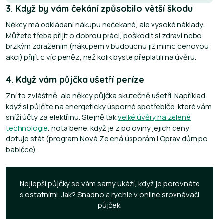
3. Když by vám čekání způsobilo větší škodu
Někdy má odkládání nákupu nečekané, ale vysoké náklady.
Můžete třeba přijít o dobrou práci, poškodit si zdraví nebo
brzkým zdražením (nákupem v budoucnu již mimo cenovou
akci) přijít o víc peněz, než kolik byste přeplatili na úvěru.
4. Když vám půjčka ušetří peníze
Zní to zvláštně, ale někdy půjčka skutečně ušetří. Například
když si půjčíte na energeticky úsporné spotřebiče, které vám
sníží účty za elektřinu. Stejně tak
velké úvěry na zelené
technologie
, nota bene, když je z poloviny jejich ceny
dotuje stát (program Nová Zelená úsporám i Oprav dům po
babičce).
Nejlepší půjčky se vám samy ukáží, když je porovnáte
s ostatními. Jak? Snadno a rychle v online srovnávači
půjček.