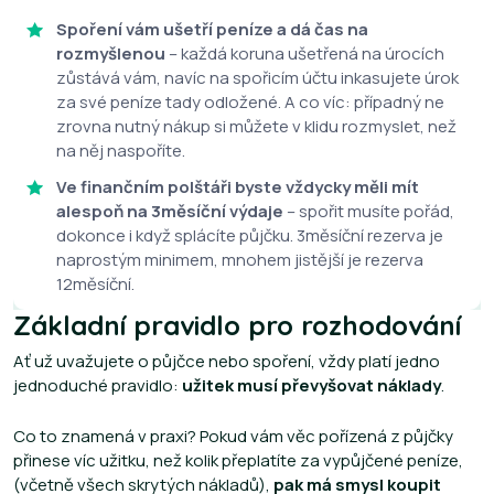
Spoření vám ušetří peníze a dá čas na
rozmyšlenou
– každá koruna ušetřená na úrocích
zůstává vám, navíc na spořicím účtu inkasujete úrok
za své peníze tady odložené. A co víc: případný ne
zrovna nutný nákup si můžete v klidu rozmyslet, než
na něj naspoříte.
Ve finančním polštáři byste vždycky měli mít
alespoň na 3měsíční výdaje
– spořit musíte pořád,
dokonce i když splácíte půjčku. 3měsíční rezerva je
naprostým minimem, mnohem jistější je rezerva
12měsíční.
Základní pravidlo pro rozhodování
Ať už uvažujete o půjčce nebo spoření, vždy platí jedno
jednoduché pravidlo:
užitek musí převyšovat náklady
.
Co to znamená v praxi? Pokud vám věc pořízená z půjčky
přinese víc užitku, než kolik přeplatíte za vypůjčené peníze,
(včetně všech skrytých nákladů),
pak má smysl koupit