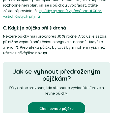
rozhodně není plán, jak se s půjčkou vypořádat. Ctěte
základní pravidlo, že
splátky by neměly přesáhnout 30 %
vašich čistých příjmů
.
C. Když je půjčka příliš drahá
Některé půjčky mají úroky přes 30 % ročně. A to už je sazba,
při níž se vyplatí raději čekat a nejprve si naspořit (když to
„nehoří“). Přeplatek z půjčky by totiž byl mnohem vyšší než
užitek z dřívějšího nákupu.
Jak se vyhnout předraženým
půjčkám?
Díky online srovnání, kde si snadno vyhledáte férové a
levné půjčky.
Chci levnou půjčku