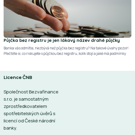
Půjčka bez registru je jen lákavý název drahé půjčky
Banka vás odmítla, nezbývá než půjčka bez registru? Na takové úvahy pozor!
Přečtěte si, co riskujete s půjčkou bez registru, kolik stojí a jaké má podmínky
Licence ČNB
Společnost Bezvafinance
s.r.o. je samostatným
zprostředkovatelem
spotřebitelských úvěrů s
licencí od České národní
banky.