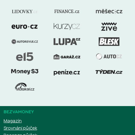
BEZVAMONEY
Magazín
Srovnání půjček