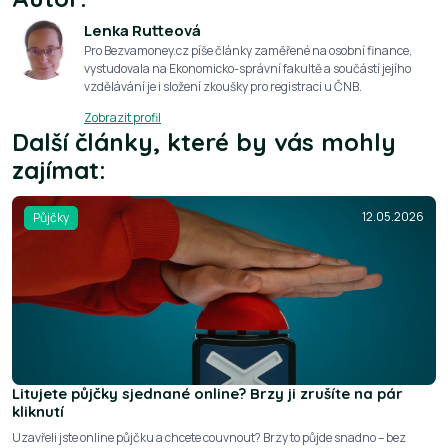
Lenka Rutteová
Pro Bezvamoney.cz píše články zaměřené na osobní finance,
vystudovala na Ekonomicko-správní fakultě a součástí jejího
vzdělávání je i složení zkoušky pro registraci u ČNB.
Zobrazit profil
Další články, které by vás mohly
zajímat:
12.05.2026
Půjčky
Litujete půjčky sjednané online? Brzy ji zrušíte na pár
kliknutí
Uzavřeli jste online půjčku a chcete couvnout? Brzy to půjde snadno – bez