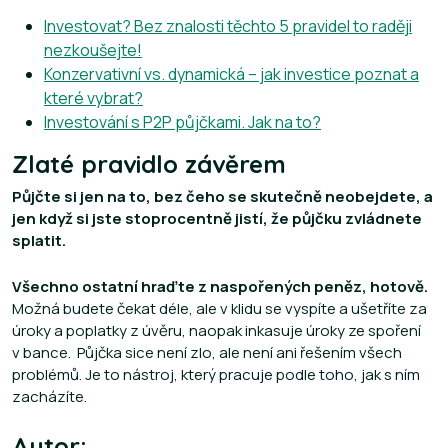
Investovat? Bez znalosti těchto 5 pravidel to raději
nezkoušejte!
Konzervativní vs. dynamická – jak investice poznat a
které vybrat?
Investování s P2P půjčkami. Jak na to?
Zlaté pravidlo závěrem
Půjčte si jen na to, bez čeho se skutečně neobejdete, a
jen když si jste stoprocentně jistí, že půjčku zvládnete
splatit.
Všechno ostatní hraďte z naspořených peněz, hotově.
Možná budete čekat déle, ale v klidu se vyspíte a ušetříte za
úroky a poplatky z úvěru, naopak inkasuje úroky ze spoření
v bance. Půjčka sice není zlo, ale není ani řešením všech
problémů. Je to nástroj, který pracuje podle toho, jak s ním
zacházíte.
Autor: