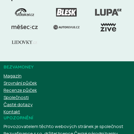
BEZVAMONEY
Magazín
Srovnání půjček
Recenze půjček
Společnosti
Časté dotazy
Kontakt
UPOZORNĚNÍ
Provozovatelem těchto webových stránek je společnost
Bezvafinance s.r.o, držitel licence České národní banky.