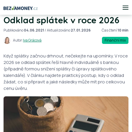
Odklad splátek v roce 2026
Publikováno
04.06.2021
/ Aktualizováno
27.01.2026
Čas čtení
10 min
Autor:
Iva Grácová
Finanční mix
Když splátky začnou drhnout, nečekejte na upomínky. V roce
2026 se odklad splátek řeší hlavně individuálně s bankou
(případně formou snížení splátky či úpravy splátkového
kalendáře). V článku najdete praktický postup, kdy o odklad
žádat, co si připravit a jaké následky může mít pro celkovou
cenu úvěru.