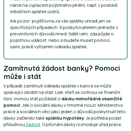
nárok na vyplacení pojistného plnění, např. v podobě
měsíčních splátek úvěrů.
Ale pozor: pojišťovna za vás splátky uhradí jen ve
specifických případech. S poskytovatelem jednejte z
preventivních důvodů hned! Sdělí vám, zda půjde o
pojistnou událost, nebo si budete muset pomoci
sami, právě vyřízením odkladu splátek.
Zamítnutá žádost banky? Pomoci
může i stát
V případě zamítnutí odkladu splátek v bance se může
splácející obrátit na stát. Lidé, kteří se ocitnou ve finanční
tísni, mohou stát požádat o
dávku mimořádné okamžité
pomoci
. Jde o sociální dávku v hmotné nouzi. Ministerstvo
práce a sociálních věcí jako jeden z důvodů poskytnutí této
dávky začlenilo také
splátku hypotéky
. Je potřeba podat
příslušnou
žádost
. O přiznání dávky rozhoduje úřad práce.