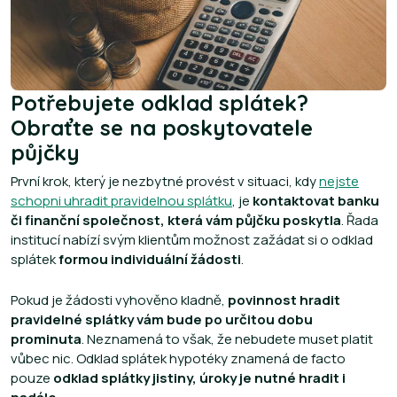
Potřebujete odklad splátek?
Obraťte se na poskytovatele
půjčky
První krok, který je nezbytné provést v situaci, kdy
nejste
schopni uhradit pravidelnou splátku
, je
kontaktovat banku
či finanční společnost, která vám půjčku poskytla
. Řada
institucí nabízí svým klientům možnost zažádat si o odklad
splátek
formou individuální žádosti
.
Pokud je žádosti vyhověno kladně,
povinnost hradit
pravidelné splátky vám bude po určitou dobu
prominuta
. Neznamená to však, že nebudete muset platit
vůbec nic. Odklad splátek hypotéky znamená de facto
pouze
odklad splátky jistiny, úroky je nutné hradit i