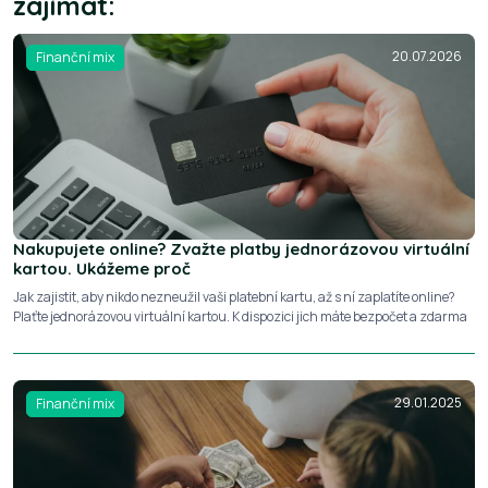
zajímat:
20.07.2026
Finanční mix
Nakupujete online? Zvažte platby jednorázovou virtuální
kartou. Ukážeme proč
Jak zajistit, aby nikdo nezneužil vaši platební kartu, až s ní zaplatíte online?
Plaťte jednorázovou virtuální kartou. K dispozici jich máte bezpočet a zdarma
29.01.2025
Finanční mix