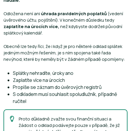
nadále.
Odložena není ani
úhrada pravidelných poplatků
(vedení
úvěrového účtu, pojištění). V konečném důsledku tedy
zaplatíte na úrocích více,
než kdybyste dodrželi původní
splátkový kalendář.
Obecně lze tedy říci, že i když je pro některé odklad splátek
jediným možným řešením, je s ním spojena také řada
nevýhod, které by neměly být v žádném případě opomíjeny:
Splátky nehradíte, úroky ano
Zaplatíte více na úrocích
Propíše se záznam do úvěrových registrů
S odkladem musí souhlasit spoludlužník, případně
ručitel
Proto důkladně zvažte svou finanční situaci a
žádost o odklad podávejte pouze v případě, že již