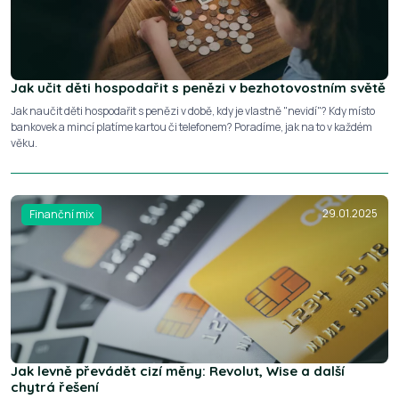
Jak učit děti hospodařit s penězi v bezhotovostním světě
Jak naučit děti hospodařit s penězi v době, kdy je vlastně "nevidí"? Kdy místo
bankovek a mincí platíme kartou či telefonem? Poradíme, jak na to v každém
věku.
29.01.2025
Finanční mix
Jak levně převádět cizí měny: Revolut, Wise a další
chytrá řešení