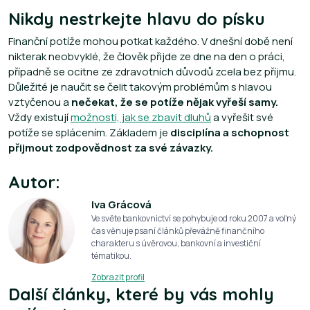
Nikdy nestrkejte hlavu do písku
Finanční potíže mohou potkat každého. V dnešní době není
nikterak neobvyklé, že člověk přijde ze dne na den o práci,
případně se ocitne ze zdravotních důvodů zcela bez příjmu.
Důležité je naučit se čelit takovým problémům s hlavou
vztyčenou a
nečekat, že se potíže nějak vyřeší samy.
Vždy existují
možnosti, jak se zbavit dluhů
a vyřešit své
potíže se splácením. Základem je
disciplína a schopnost
přijmout zodpovědnost za své závazky.
Autor:
Iva Grácová
Ve světe bankovnictví se pohybuje od roku 2007 a voľný
čas věnuje psaní článků převážně finančního
charakteru s úvěrovou, bankovní a investiční
tématikou.
Zobrazit profil
Další články, které by vás mohly