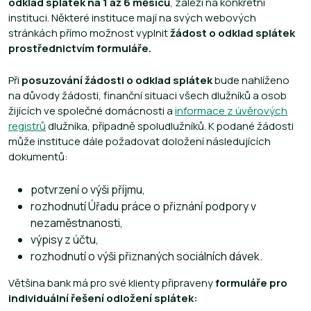
odklad splátek na 1 až 6 měsíců
, záleží na konkrétní
instituci. Některé instituce mají na svých webových
stránkách přímo možnost vyplnit
žádost o odklad splátek
prostřednictvím formuláře.
Při
posuzování žádosti o odklad splátek
bude nahlíženo
na důvody žádosti, finanční situaci všech dlužníků a osob
žijících ve společné domácnosti a
informace z úvěrových
registrů
dlužníka, případně spoludlužníků. K podané žádosti
může instituce dále požadovat doložení následujících
dokumentů:
potvrzení o výši příjmu,
rozhodnutí Úřadu práce o přiznání podpory v
nezaměstnanosti,
výpisy z účtu,
rozhodnutí o výši přiznaných sociálních dávek.
Většina bank má pro své klienty připraveny
formuláře pro
individuální řešení odložení splátek: