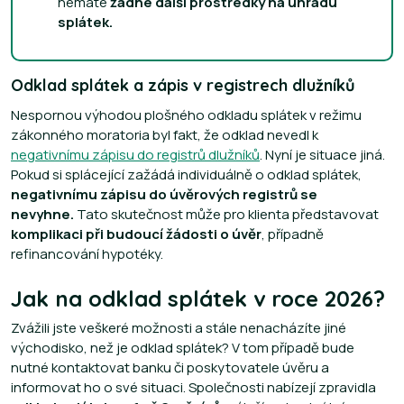
nemáte
žádné další prostředky na úhradu
splátek.
Odklad splátek a zápis v registrech dlužníků
Nespornou výhodou plošného odkladu splátek v režimu
zákonného moratoria byl fakt, že odklad nevedl k
negativnímu zápisu do registrů dlužníků
. Nyní je situace jiná.
Pokud si splácející zažádá individuálně o odklad splátek,
negativnímu zápisu do úvěrových registrů se
nevyhne.
Tato skutečnost může pro klienta představovat
komplikaci při budoucí žádosti o úvěr
, případně
refinancování hypotéky.
Jak na odklad splátek v roce 2026?
Zvážili jste veškeré možnosti a stále nenacházíte jiné
východisko, než je odklad splátek? V tom případě bude
nutné kontaktovat banku či poskytovatele úvěru a
informovat ho o své situaci. Společnosti nabízejí zpravidla