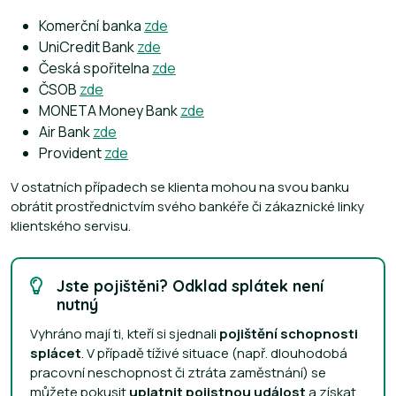
Komerční banka
zde
UniCredit Bank
zde
Česká spořitelna
zde
ČSOB
zde
MONETA Money Bank
zde
Air Bank
zde
Provident
zde
V ostatních případech se klienta mohou na svou banku
obrátit prostřednictvím svého bankéře či zákaznické linky
klientského servisu.
Jste pojištěni? Odklad splátek není
nutný
Vyhráno mají ti, kteří si sjednali
pojištění schopnosti
splácet
. V případě tíživé situace (např. dlouhodobá
pracovní neschopnost či ztráta zaměstnání) se
můžete pokusit
uplatnit pojistnou událost
a získat