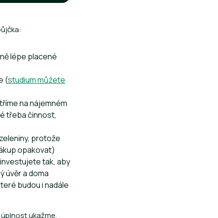
půjčka:
dně lépe placené
e (
studium můžete
šetříme na nájemném
ké třeba činnost,
 zeleniny, protože
 nákup opakovat)
ainvestujete tak, aby
ný úvěr a doma
které budou i nadále
o úplnost ukažme,