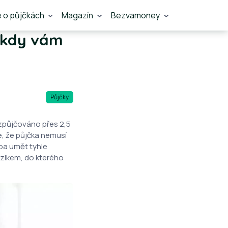
e o půjčkách
Magazín
Bezvamoney
 kdy vám
Půjčky
ozpůjčováno přes 2,5
e, že půjčka nemusí
eba umět tyhle
izikem, do kterého