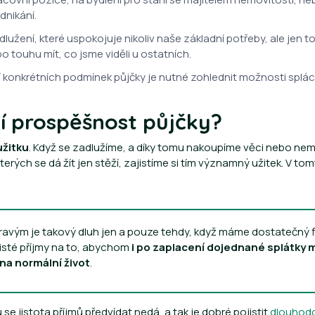
nikání.
lužení, které uspokojuje nikoliv naše základní potřeby, ale jen
 touhu mít, co jsme viděli u ostatních.
í konkrétních podmínek půjčky je nutné zohlednit možnosti splác
í prospěšnost půjčky?
užitku
. Když se zadlužíme, a díky tomu nakoupíme věci nebo nem
rých se dá žít jen stěží, zajistíme si tím významný užitek. V tom
dravým je takový dluh jen a pouze tehdy, když máme dostatečný f
jisté příjmy na to, abychom
i po zaplacení dojednané splátky 
na normální život
.
e jistota příjmů předvídat nedá, a tak je dobré pojistit
dlouhodo