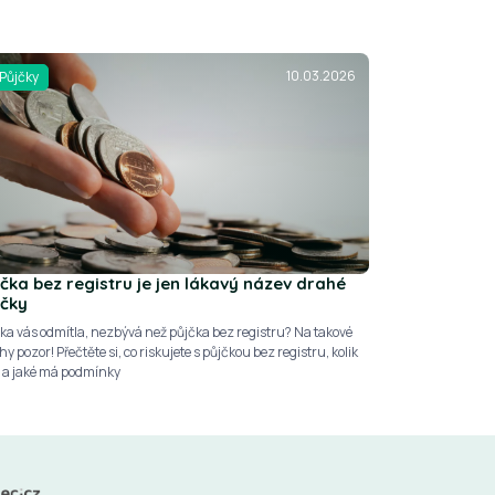
10.03.2026
Půjčky
jčka bez registru je jen lákavý název drahé
jčky
ka vás odmítla, nezbývá než půjčka bez registru? Na takové
y pozor! Přečtěte si, co riskujete s půjčkou bez registru, kolik
í a jaké má podmínky