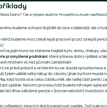
příklady
příklad žádný? Tak si nějaké ukažme. Prospěšnou bude například 
 kterému budeme schopní dojíždět do sice vzdálenější, ale o ho
o němž budeme moci získat lepší pracovní pozici za lepší peníz
ak
)
oť na jejím konci se staneme majiteli bytu, domu, chalupy, u
bře promyšlené podnikání
, které přinese dobrý výdělek a ta
bavit mnohem víc než původní zaměstnání
erý se právě pokazil a ve kterém by se zkazila spousta masa a
ulý týden udělali velký nákup do zásoby (jinak bychom museli
ytu
, když byste sice celou částku měli, ale raději část peněz z
část splátek. Na konci procesu totiž budete mít nejen splace
ale též dříve odložené peníze v (konzervativních) investicích, 
 v příkladech zdravých dluhů pokračovat i nadále. Teď si ale pr