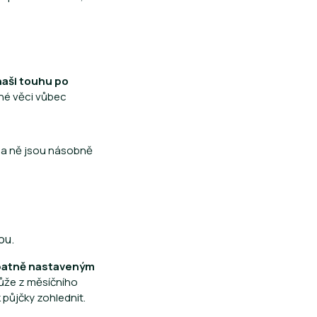
naši touhu po
dané věci vůbec
 na ně jsou násobně
ou.
patně nastaveným
může z měsíčního
 půjčky zohlednit.