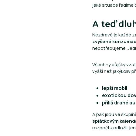
jaké situace řadíme 
A teď dlu
Nezdravé je každé za
zvýšené konzumaci,
nepotřebujeme. Jedn
Všechny půjčky vzaté
vyšší než jakýkoliv p
lepší mobil
exotickou do
příliš drahé a
A pak jsou ve skupině
splátkovým kalen
rozpočtu odložit jen 