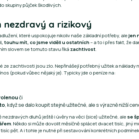
do skupiny půjček škodlivých.
h nezdravý a rizikový
dlužení, které uspokojuje nikoliv naše základní potřeby, ale
jen 
 touhu mít, co jsme viděli u ostatních
– a to i přes fakt, že 
ím slovem se tomuto stavu říká
zachtivost
.
 ze zachtivosti jsou zlo. Nepřinášejí potřebný užitek a náklady
řínos (pokud vůbec nějaký je). Typicky jde o peníze na:
volenou
či
uto
, když se dalo koupit stejně užitečné, ale s výrazně nižší cen
 nezdravých dluhů ještě i úvěry na věci (sice) užitečné, ale
se š
dářem
. Někdo si může dovolit měsíčně splácet dvacet tisíc, jiný 
tisíc pět. A i tohle je nutné při sestavování konkrétních podmínek