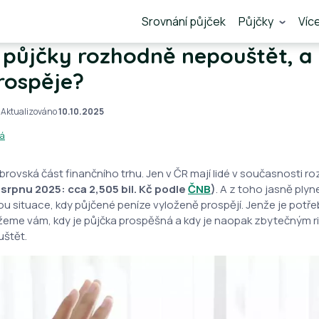
Srovnání půjček
Půjčky
Víc
 půjčky rozhodně nepouštět, a
rospěje?
 Aktualizováno
10.10.2025
vá
obrovská část finančního trhu. Jen v ČR mají lidé v současnosti r
 srpnu 2025: cca 2,505 bil. Kč podle
ČNB
)
. A z toho jasně plyn
sou situace, kdy půjčené peníze vyloženě prospějí. Jenže je potř
žeme vám, kdy je půjčka prospěšná a kdy je naopak zbytečným r
štět.