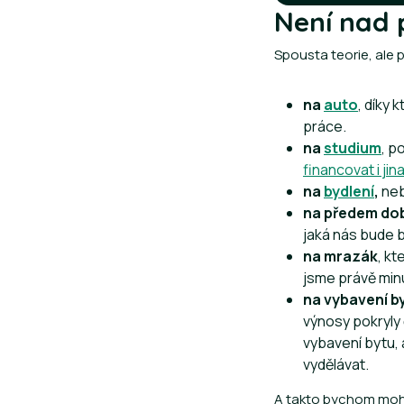
Není nad 
Spousta teorie, ale 
na
auto
, díky
práce.
na
studium
, p
financovat i jin
na
bydlení
,
neb
na předem do
jaká nás bude 
na mrazák
, kt
jsme právě min
na vybavení b
výnosy pokryly 
vybavení bytu, 
vydělávat.
A takto bychom mohli