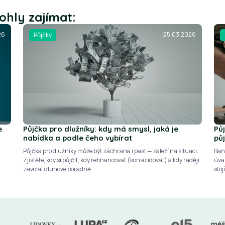
ohly zajímat:
26
25.03.2026
Půjčky
e
Půjčka pro dlužníky: kdy má smysl, jaká je
Pů
nabídka a podle čeho vybírat
pů
Půjčka pro dlužníky může být záchrana i past — záleží na situaci.
Ban
Zjistěte, kdy si půjčit, kdy refinancovat (konsolidovat) a kdy raději
úvah
zavolat dluhové poradně
stoj