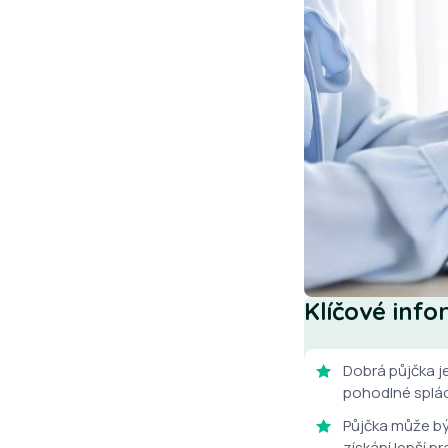
Klíčové inf
Dobrá půjčka je
pohodlné spláce
Půjčka může bý
získání lepší p