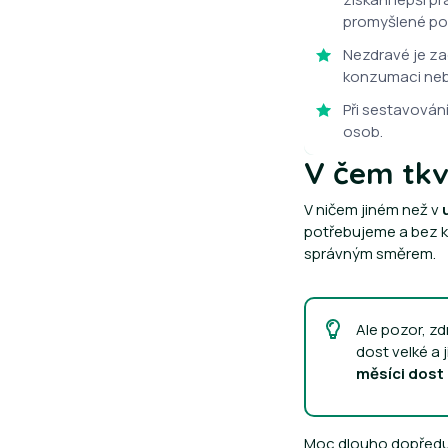
promyšlené pod
Nezdravé je zad
konzumaci nebo
Při sestavován
osob.
V čem tkv
V ničem jiném než v
potřebujeme a bez kte
správným směrem.
Ale pozor, z
dost velké a 
měsíci dost 
Moc dlouho dopředu s