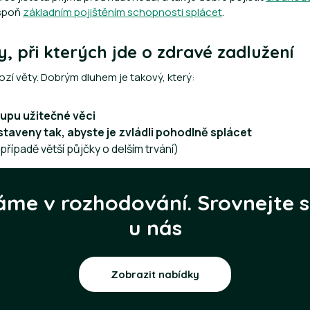
espoň
základním pojištěním schopnosti splácet
.
, při kterých jde o zdravé zadlužení
zí věty. Dobrým dluhem je takový, který:
kupu užitečné věci
taveny tak, abyste je zvládli pohodlně splácet
případě větší půjčky o delším trvání)
e v rozhodování. Srovnejte s
u nás
Zobrazit nabídky