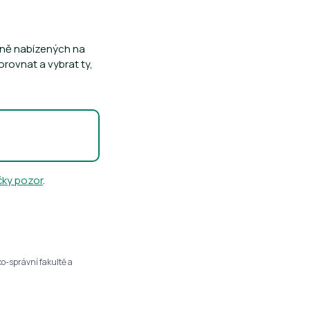
žně nabízených na
rovnat a vybrat ty,
jčky pozor
.
o-správní fakultě a