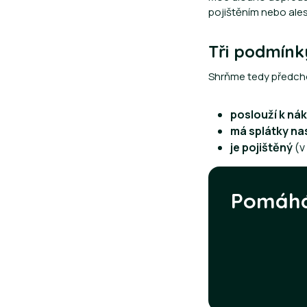
pojištěním nebo al
Tři podmínky
Shrňme tedy předcho
poslouží k ná
má splátky nas
je pojištěný
(v 
Pomáhám