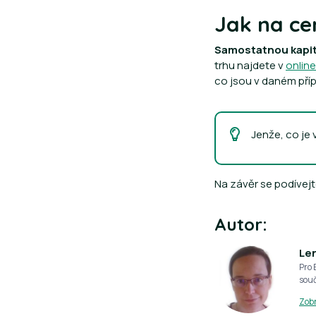
Jak na ce
Samostatnou kapit
trhu najdete v
onlin
co jsou v daném příp
Jenže, co je
Na závěr se podívejt
Autor:
Le
Pro 
souč
Zobr