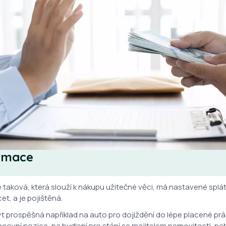
ormace
 taková, která slouží k nákupu užitečné věci, má nastavené splát
t, a je pojištěná.
t prospěšná například na auto pro dojíždění do lépe placené prá
racovní pozice, na bydlení pro stání se majitelem nemovitosti, n