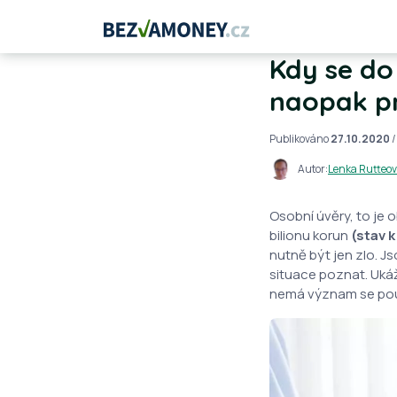
Kdy se do
naopak p
Publikováno
27.10.2020
/
Autor:
Lenka Rutteo
Osobní úvěry, to je 
bilionu korun
(stav k
nutně být jen zlo. J
situace poznat. Uká
nemá význam se pou