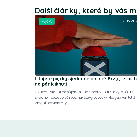
Další články, které by vás m
12.05.20
Půjčky
Litujete půjčky sjednané online? Brzy ji zrušít
na pár kliknutí
Uzavřeli jste online půjčku a chcete couvnout? Brzy to půjde
snadno – bez dopisů i bez návštěvy pobočky. Nový zákon totiž
změní pravidla hry.