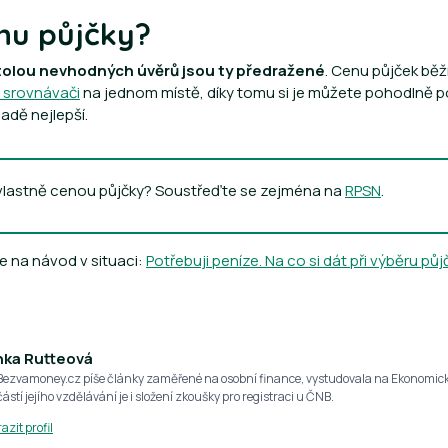
nu půjčky?
olou nevhodných úvěrů jsou ty předražené
. Cenu půjček bě
e srovnávači
na jednom místě, díky tomu si je můžete pohodlně po
adě nejlepší.
 vlastně cenou půjčky? Soustřeďte se zejména na
RPSN
.
e na návod v situaci:
Potřebuji peníze. Na co si dát při výběru pů
nka Rutteová
Bezvamoney.cz píše články zaměřené na osobní finance, vystudovala na Ekonomick
ástí jejího vzdělávání je i složení zkoušky pro registraci u ČNB.
azit profil