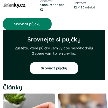
Výše úvěru
Splatnost
5 000 - 2 000 000
12 - 120 měsíců
Kč
Srovnat půjčky
Srovnejte si půjčky
Zjistěte, které půjčky vám vyjdou nejvýhodněji.
Zabere vám to jen chvilku.
Srovnat půjčky
Články