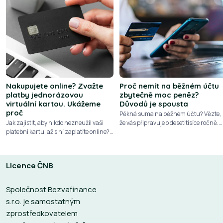
Nakupujete online? Zvažte
Proč nemít na běžném účtu
platby jednorázovou
zbytečně moc peněz?
virtuální kartou. Ukážeme
Důvodů je spousta
proč
Pěkná suma na běžném účtu? Vězte,
Jak zajistit, aby nikdo nezneužil vaši
že vás připravuje o desetitisíce ročně.
platební kartu, až s ní zaplatíte online?
Podívejte se na 10 důvodů, proč nemají
Plaťte jednorázovou virtuální kartou. K
přebytečné peníze zůstávat ležet na
dispozici jich máte bezpočet a zdarma
běžném účtu
Licence ČNB
Společnost Bezvafinance
s.r.o. je samostatným
zprostředkovatelem