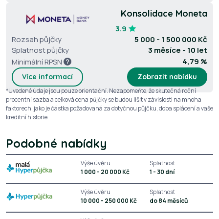
Konsolidace Moneta
3.9
Rozsah půjčky
5 000 - 1 500 000 Kč
Splatnost půjčky
3 měsíce - 10 let
4,79 %
Minimální RPSN
Více informací
Zobrazit nabídku
*Uvedené údaje jsou pouze orientační. Nezapomeňte, že skutečná roční
procentní sazba a celková cena půjčky se budou lišit v závislosti na mnoha
faktorech, jako je částka požadovaná za dotyčnou půjčku, doba splácení a vaše
kreditní historie.
Podobné nabídky
Výše úvěru
Splatnost
1 000 - 20 000 Kč
1 - 30 dní
Výše úvěru
Splatnost
10 000 - 250 000 Kč
do 84 měsíců