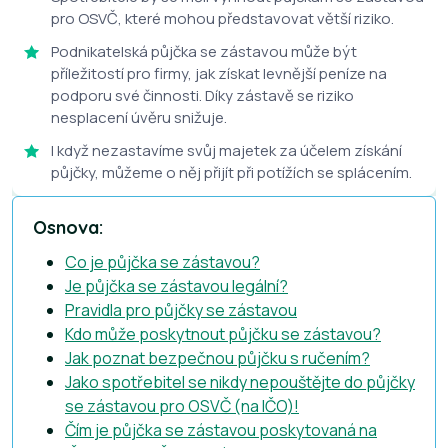
pro OSVČ, které mohou představovat větší riziko.
Podnikatelská půjčka se zástavou může být
příležitostí pro firmy, jak získat levnější peníze na
podporu své činnosti. Díky zástavě se riziko
nesplacení úvěru snižuje.
I když nezastavíme svůj majetek za účelem získání
půjčky, můžeme o něj přijít při potížích se splácením.
Osnova:
Co je půjčka se zástavou?
Je půjčka se zástavou legální?
Pravidla pro půjčky se zástavou
Kdo může poskytnout půjčku se zástavou?
Jak poznat bezpečnou půjčku s ručením?
Jako spotřebitel se nikdy nepouštějte do půjčky
se zástavou pro OSVČ (na IČO)!
Čím je půjčka se zástavou poskytovaná na