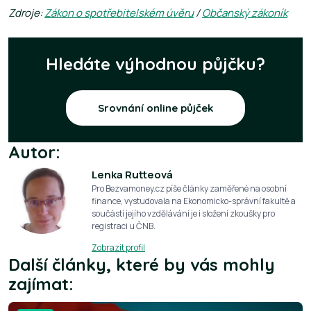
Zdroje:
Zákon o spotřebitelském úvěru
/
Občanský zákoník
Hledáte výhodnou půjčku?
Srovnání online půjček
Autor:
Lenka Rutteová
Pro Bezvamoney.cz píše články zaměřené na osobní
finance, vystudovala na Ekonomicko-správní fakultě a
součástí jejího vzdělávání je i složení zkoušky pro
registraci u ČNB.
Zobrazit profil
Další články, které by vás mohly
zajímat: