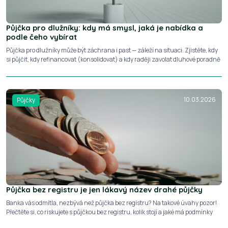
Půjčka pro dlužníky: kdy má smysl, jaká je nabídka a
podle čeho vybírat
Půjčka pro dlužníky může být záchrana i past — záleží na situaci. Zjistěte, kdy
si půjčit, kdy refinancovat (konsolidovat) a kdy raději zavolat dluhové poradně
10.03.2026
Půjčky
Půjčka bez registru je jen lákavý název drahé půjčky
Banka vás odmítla, nezbývá než půjčka bez registru? Na takové úvahy pozor!
Přečtěte si, co riskujete s půjčkou bez registru, kolik stojí a jaké má podmínky