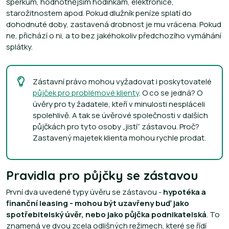
šperkům, hodnotnějším hodinkám, elektronice,
starožitnostem apod. Pokud dlužník peníze splatí do
dohodnuté doby, zastavená drobnost je mu vrácena. Pokud
ne, přichází o ni, a to bez jakéhokoliv předchozího vymáhání
splátky.
Zástavní právo mohou vyžadovat i poskytovatelé
půjček pro problémové klienty
. O co se jedná? O
úvěry pro ty žadatele, kteří v minulosti nespláceli
spolehlivě. A tak se úvěrové společnosti v dalších
půjčkách pro tyto osoby „jistí“ zástavou. Proč?
Zastavený majetek klienta mohou rychle prodat.
Pravidla pro půjčky se zástavou
První dva uvedené typy úvěru se zástavou -
hypotéka a
finanční leasing - mohou být uzavřeny buď jako
spotřebitelský úvěr, nebo jako půjčka podnikatelská
. To
znamená ve dvou zcela odlišných režimech, které se řídí