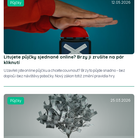
12.05.2026
Půjčky
Litujete půjčky sjednané online? Brzy ji zrušíte na pár
kliknutí
Uzavřeli jste online půjčku a chcete couvnout? Brzy to půjde snadno – bez
dopisů i bez návštěvy pobočky. Nový zákon totiž změní pravidla hry.
25.03.2026
Půjčky