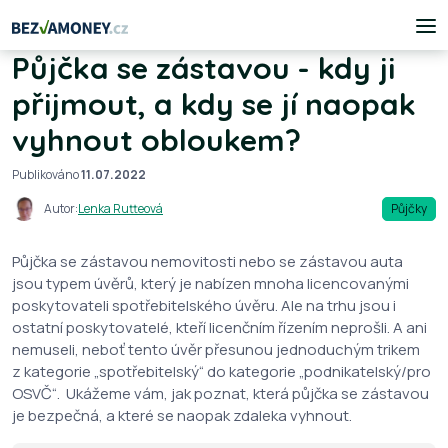
Půjčka se zástavou - kdy ji
přijmout, a kdy se jí naopak
vyhnout obloukem?
Publikováno
11.07.2022
Autor:
Lenka Rutteová
Půjčky
Půjčka se zástavou nemovitosti nebo se zástavou auta
jsou typem úvěrů, který je nabízen mnoha licencovanými
poskytovateli spotřebitelského úvěru. Ale na trhu jsou i
ostatní poskytovatelé, kteří licenčním řízením neprošli. A ani
nemuseli, neboť tento úvěr přesunou jednoduchým trikem
z kategorie „spotřebitelský“ do kategorie „podnikatelský/pro
OSVČ“. Ukážeme vám, jak poznat, která půjčka se zástavou
je bezpečná, a které se naopak zdaleka vyhnout.