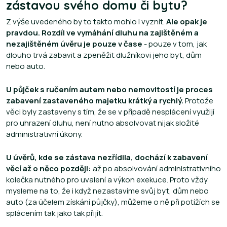
zástavou svého domu či bytu?
Z výše uvedeného by to takto mohlo i vyznít.
Ale opak je
pravdou. Rozdíl ve vymáhání dluhu na zajištěném a
nezajištěném úvěru je pouze v čase
- pouze v tom, jak
dlouho trvá zabavit a zpeněžit dlužníkovi jeho byt, dům
nebo auto.
U půjček s ručením autem nebo nemovitostí je proces
zabavení zastaveného majetku krátký a rychlý.
Protože
věci byly zastaveny s tím, že se v případě nesplácení využijí
pro uhrazení dluhu, není nutno absolvovat nijak složité
administrativní úkony.
U úvěrů, kde se zástava nezřídila, dochází k zabavení
věcí až o něco později:
až po absolvování administrativního
kolečka nutného pro uvalení a výkon exekuce. Proto vždy
mysleme na to, že i když nezastavíme svůj byt, dům nebo
auto (za účelem získání půjčky), můžeme o ně při potížích se
splácením tak jako tak přijít.