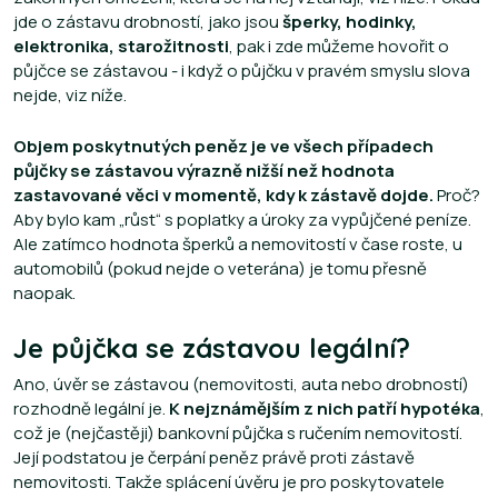
jde o zástavu drobností, jako jsou
šperky, hodinky,
elektronika, starožitnosti
, pak i zde můžeme hovořit o
půjčce se zástavou - i když o půjčku v pravém smyslu slova
nejde, viz níže.
Objem poskytnutých peněz je ve všech případech
půjčky se zástavou výrazně nižší než hodnota
zastavované věci v momentě, kdy k zástavě dojde.
Proč?
Aby bylo kam „růst“ s poplatky a úroky za vypůjčené peníze.
Ale zatímco hodnota šperků a nemovitostí v čase roste, u
automobilů (pokud nejde o veterána) je tomu přesně
naopak.
Je půjčka se zástavou legální?
Ano, úvěr se zástavou (nemovitosti, auta nebo drobností)
rozhodně legální je.
K nejznámějším z nich patří hypotéka
,
což je (nejčastěji) bankovní půjčka s ručením nemovitostí.
Její podstatou je čerpání peněz právě proti zástavě
nemovitosti. Takže splácení úvěru je pro poskytovatele