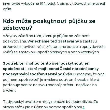
jmenovitě vyloučena (§4, odst. 1, písm. c). Důvod jsme uvedli
výše.
Kdo může poskytnout půjčku se
zástavou?
Vždycky záleží na tom, komu je půjčka se zástavou
poskytována.
Vynecháme teď zastavárny
a zástavu
drobných movitých věcí, zůstaneme pouze u opravdových
úvěrů se zástavou - spotřebitelských a podnikatelských.
Spotřebiteli mohou tento úvěr poskytnout jen
společnosti, které mají licenci České národní banky
k poskytování spotřebitelského úvěru.
Dodejme, že pod
pojmem „spotřebitel“ je myšlena soukromá osoba, která
potřebuje peníze na svou osobní potřebu, například na
bydlení.
Tady poskytovatelem nikdy nemůže být jednotlivec. Ze
strany státu jde o účinnou pomoc spotřebiteli
s