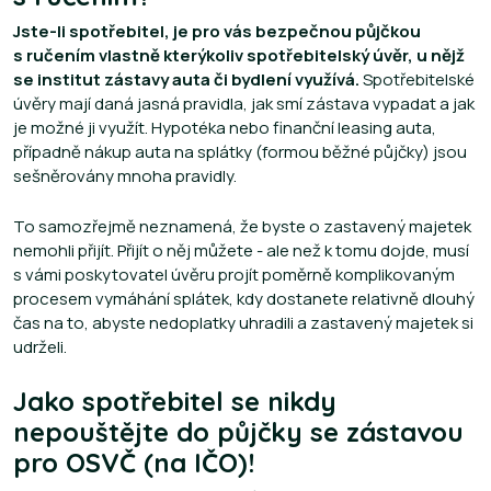
Jste-li spotřebitel, je pro vás bezpečnou půjčkou
s ručením vlastně kterýkoliv spotřebitelský úvěr, u nějž
se institut zástavy auta či bydlení využívá.
Spotřebitelské
úvěry mají daná jasná pravidla, jak smí zástava vypadat a jak
je možné ji využít. Hypotéka nebo finanční leasing auta,
případně nákup auta na splátky (formou běžné půjčky) jsou
sešněrovány mnoha pravidly.
To samozřejmě neznamená, že byste o zastavený majetek
nemohli přijít. Přijít o něj můžete - ale než k tomu dojde, musí
s vámi poskytovatel úvěru projít poměrně komplikovaným
procesem vymáhání splátek, kdy dostanete relativně dlouhý
čas na to, abyste nedoplatky uhradili a zastavený majetek si
udrželi.
Jako spotřebitel se nikdy
nepouštějte do půjčky se zástavou
pro OSVČ (na IČO)!