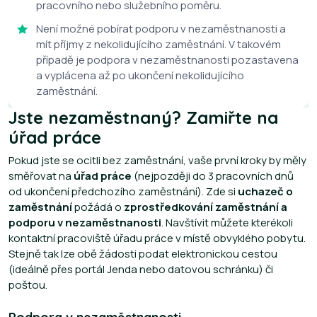
pracovního nebo služebního poměru.
Není možné pobírat podporu v nezaměstnanosti a
mít příjmy z nekolidujícího zaměstnání. V takovém
případě je podpora v nezaměstnanosti pozastavena
a vyplácena až po ukončení nekolidujícího
zaměstnání.
Jste nezaměstnaný? Zamiřte na
úřad práce
Pokud jste se ocitli bez zaměstnání, vaše první kroky by měly
směřovat na
úřad práce
(nejpozději do 3 pracovních dnů
od ukončení předchozího zaměstnání). Zde si
uchazeč o
zaměstnání
požádá o
zprostředkování zaměstnání a
podporu v nezaměstnanosti
. Navštívit můžete kterékoli
kontaktní pracoviště úřadu práce v místě obvyklého pobytu.
Stejně tak lze obě žádosti podat elektronickou cestou
(ideálně přes portál Jenda nebo datovou schránku) či
poštou.