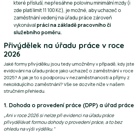
které přísluší, nepřesáhne polovinu minimální mzdy (i
zde platí limit 11 100 Kč), je možné, aby uchazeč o
zaměstnání vedený na úřadu práce zároveň
vykonával
práci na základě pracovního či
služebního poměru.
Přivýdělek na úřadu práce v roce
2026
Jaké formy přivýdělku jsou tedy umožněny v případě, kdy jste
evidováni na úřadu práce jako uchazeč o zaměstnání v roce
2025? A jak je to s podporou v nezaměstnanosti a příjmy z
nekolidujícího zaměstnání? Vše se dozvíte níže v našem
stručném přehledu.
1. Dohoda o provedení práce (DPP) a úřad práce
„Ani v roce 2026 si nelze při evidenci na úřadu práce
přivydělávat formou dohody o provedení práce, a to bez
ohledu na výši výdělku.“