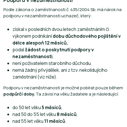
Podpora v nezaměstnanosti
Podle zákona o zaměstnanosti č. 435/2004 Sb. má nárok na
podporu v nezaměstnanosti uchazeč, který:
získal v posledních dvou letech zaměstnáním či
výkonem podnikání
dobu důchodového pojištění v
délce alespoň 12 měsíců,
podal
žádost o poskytnutí podpory v
nezaměstnanosti
,
není poživatelem starobního důchodu.
nemá žádný přivýdělek, ani z tzv. nekolidujícího
zaměstnání (viz níže).
Podporu v nezaměstnanosti je možné pobírat pouze během
podpůrčí doby.
Ta závisí na věku žadatele a je následující:
do 50 let věku
5 měsíců
,
nad 50 do 55 let věku
8 měsíců
,
nad 55 let věku
11 měsíců
.