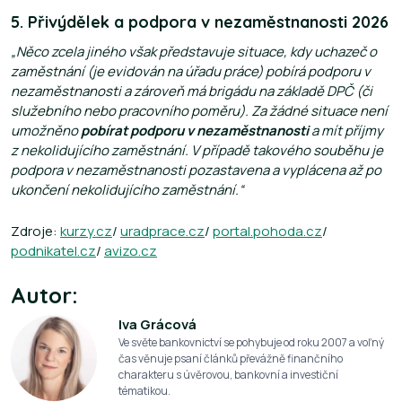
5
. Přivýdělek a podpora v nezaměstnanosti 2026
„Něco zcela jiného však představuje situace, kdy uchazeč o
zaměstnání (je evidován na úřadu práce) pobírá podporu v
nezaměstnanosti a zároveň má brigádu na základě DPČ (či
služebního nebo pracovního poměru). Za žádné situace není
umožněno
pobírat podporu v nezaměstnanosti
a mít příjmy
z nekolidujícího zaměstnání. V případě takového souběhu je
podpora v nezaměstnanosti pozastavena a vyplácena až po
ukončení nekolidujícího zaměstnání.“
Zdroje:
kurzy.cz
/
uradprace.cz
/
portal.pohoda.cz
/
podnikatel.cz
/
avizo.cz
Autor:
Iva Grácová
Ve světe bankovnictví se pohybuje od roku 2007 a voľný
čas věnuje psaní článků převážně finančního
charakteru s úvěrovou, bankovní a investiční
tématikou.