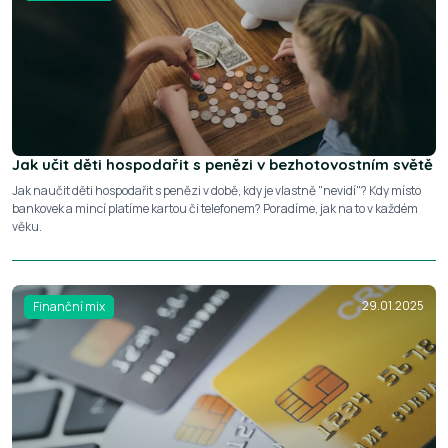
Jak učit děti hospodařit s penězi v bezhotovostním světě
Jak naučit děti hospodařit s penězi v době, kdy je vlastně "nevidí"? Kdy místo
bankovek a mincí platíme kartou či telefonem? Poradíme, jak na to v každém
věku.
29.01.2025
Finanční mix