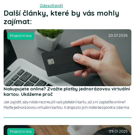
Zobrazit profil
Další články, které by vás mohly
zajímat:
20.07.2026
Finanční mix
Nakupujete online? Zvažte platby jednorázovou virtuální
kartou. Ukážeme proč
Jak zajistit, aby nikdo nezneužil vaši platební kartu, až s ní zaplatíte online?
Plaťte jednorázovou virtuální kartou. K dispozici jich máte bezpočet a zdarma
29.01.2025
Finanční mix