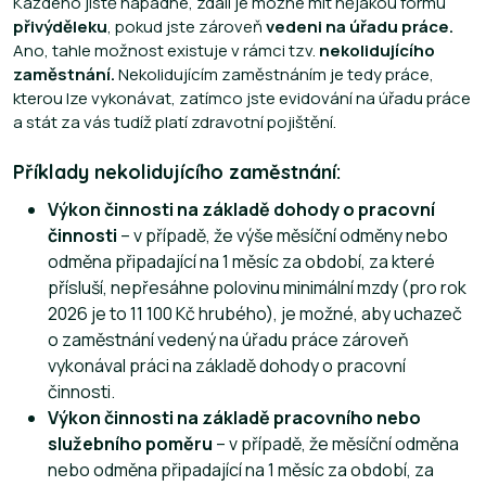
Každého jistě napadne, zdali je možné mít nějakou formu
přivýděleku
, pokud jste zároveň
vedeni na úřadu práce.
Ano, tahle možnost existuje v rámci tzv.
nekolidujícího
zaměstnání.
Nekolidujícím zaměstnáním je tedy práce,
kterou lze vykonávat, zatímco jste evidování na úřadu práce
a stát za vás tudíž platí zdravotní pojištění.
Příklady nekolidujícího zaměstnání:
Výkon činnosti na základě dohody o pracovní
činnosti
– v případě, že výše měsíční odměny nebo
odměna připadající na 1 měsíc za období, za které
přísluší, nepřesáhne polovinu minimální mzdy (pro rok
2026 je to 11 100 Kč hrubého), je možné, aby uchazeč
o zaměstnání vedený na úřadu práce zároveň
vykonával práci na základě dohody o pracovní
činnosti.
Výkon činnosti na základě pracovního nebo
služebního poměru
– v případě, že měsíční odměna
nebo odměna připadající na 1 měsíc za období, za