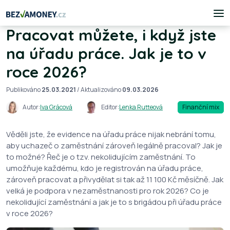
Pracovat můžete, i když jste
na úřadu práce. Jak je to v
roce 2026?
Publikováno
25.03.2021
/ Aktualizováno
09.03.2026
Autor:
Iva Grácová
Editor:
Lenka Rutteová
Finanční mix
Věděli jste, že evidence na úřadu práce nijak nebrání tomu,
aby uchazeč o zaměstnání zároveň legálně pracoval? Jak je
to možné? Řeč je o tzv. nekolidujícím zaměstnání. To
umožňuje každému, kdo je registrován na úřadu práce,
zároveň pracovat a přivydělat si tak až 11 100 Kč měsíčně. Jak
velká je podpora v nezaměstnanosti pro rok 2026? Co je
nekolidující zaměstnání a jak je to s brigádou při úřadu práce
v roce 2026?