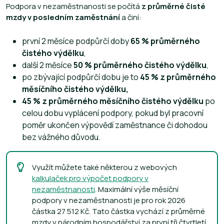
Podpora v nezaměstnanosti se počítá
z průměrné čisté
mzdy v posledním zaměstnání
a činí:
první 2 měsíce podpůrčí doby
65 % průměrného
čistého výdělku
,
další 2 měsíce
50 %
průměrného čistého výdělku
,
po zbývající podpůrčí dobu je to
45 % z průměrného
měsíčního čistého výdělku,
45 % z průměrného měsíčního čistého výdělku
po
celou dobu vyplácení podpory, pokud byl pracovní
poměr ukončen výpovědí zaměstnance či dohodou
bez vážného důvodu.
Využít můžete také některou z webových
kalkulaček pro výpočet podpory v
nezaměstnanosti
. Maximální výše měsíční
podpory v nezaměstnanosti je pro rok 2026
částka 27 512 Kč. Tato částka vychází z průměrné
mzdy v národním hospodářství za první tři čtvrtletí