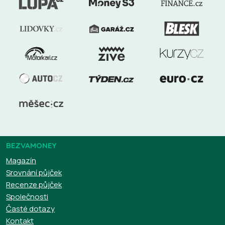
BEZVAMONEY
Magazín
Srovnání půjček
Recenze půjček
Společnosti
Časté dotazy
Kontakt