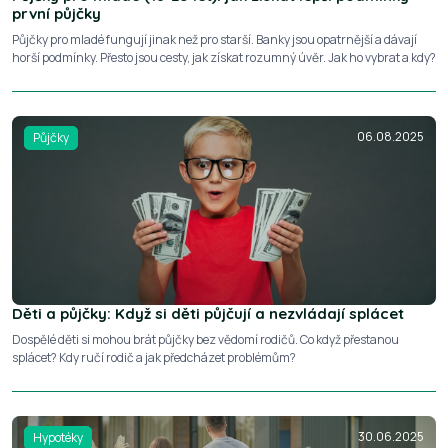
první půjčky
Půjčky pro mladé fungují jinak než pro starší. Banky jsou opatrnější a dávají
horší podmínky. Přesto jsou cesty, jak získat rozumný úvěr. Jak ho vybrat a kdy?
06.08.2025
Půjčky
Děti a půjčky: Když si děti půjčují a nezvládají splácet
Dospělé děti si mohou brát půjčky bez vědomí rodičů. Co když přestanou
splácet? Kdy ručí rodič a jak předcházet problémům?
30.06.2025
Hypotéky