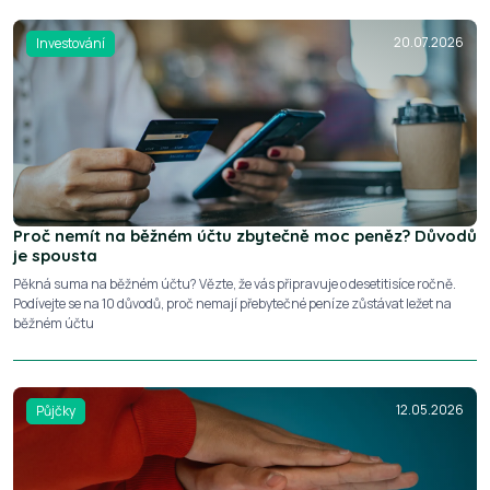
20.07.2026
Investování
Proč nemít na běžném účtu zbytečně moc peněz? Důvodů
je spousta
Pěkná suma na běžném účtu? Vězte, že vás připravuje o desetitisíce ročně.
Podívejte se na 10 důvodů, proč nemají přebytečné peníze zůstávat ležet na
běžném účtu
12.05.2026
Půjčky