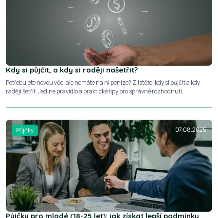
Kdy si půjčit, a kdy si raději našetřit?
Potřebujete novou věc, ale nemáte na ni peníze? Zjistěte, kdy si půjčit a kdy
raději šetřit. Jediné pravidlo a praktické tipy pro správné rozhodnutí.
07.08.2025
Půjčky
Půjčky pro mladé (18-25 let): jak získat lepší podmínky