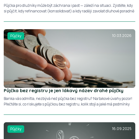
Půjčka pro dlužníky může být záchrana i past — záleží na situaci. Zjistěte, kdy
si půjčit, kdy refinancovat (konsolidovat) a kdy raději zavolat dluhové poradně
10.03.2026
Půjčky
Půjčka bez registru je jen lákavý název drahé půjčky
Banka vás odmítla, nezbývá než půjčka bez registru? Na takové úvahy pozor!
Přečtěte si, co riskujete s půjčkou bez registru, kolik stojí a jaké má podmínky
16.09.2025
Půjčky