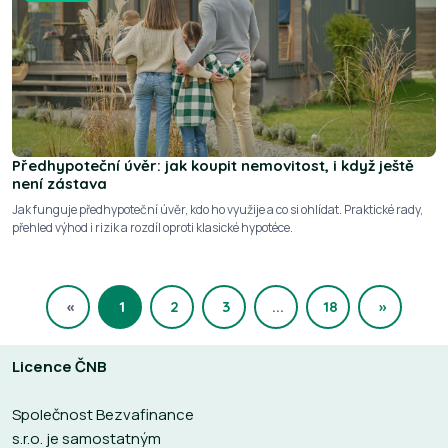
Předhypoteční úvěr: jak koupit nemovitost, i když ještě
není zástava
Jak funguje předhypoteční úvěr, kdo ho využije a co si ohlídat. Praktické rady,
přehled výhod i rizik a rozdíl oproti klasické hypotéce.
«
1
2
3
...
18
»
Licence ČNB
Společnost Bezvafinance
s.r.o. je samostatným