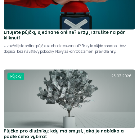
Litujete půjčky sjednané online? Brzy ji zrušíte na pár
kliknutí
Uzavřeli jste online půjčku a chcete couvnout? Brzy to půjde snadno – bez
dopisů i bez návštěvy pobočky. Nový zákon totiž změní pravidla hry.
25.03.2026
Půjčky
Půjčka pro dlužníky: kdy má smysl, jaká je nabídka a
podle čeho vybírat