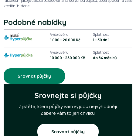
faktorech, jako je částka požadovaná za dotyčnou půjčku, doba splácení a vaše
kreditní historie.
Podobné nabídky
Výše úvěru
Splatnost
1 000 - 20 000 Kč
1 - 30 dní
Výše úvěru
Splatnost
10 000 - 250 000 Kč
do 84 měsíců
Srovnat půjčky
Srovnejte si půjčky
Zjistěte, které půjčky vám vyjdou nejvýhodněji.
Zabere vám to jen chvilku.
Srovnat půjčky