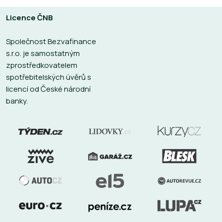
dispozici jich máte bezpočet a zdarma
běžném účtu
Licence ČNB
Společnost Bezvafinance
s.r.o. je samostatným
zprostředkovatelem
spotřebitelských úvěrů s
licencí od České národní
banky.