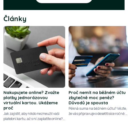
Články
Nakupujete online? Zvažte
Proč nemít na běžném účtu
platby jednorázovou
zbytečně moc peněz?
virtuální kartou. Ukážeme
Důvodů je spousta
proč
Pěkná suma na běžném účtu? Vězte,
Jak zajistit, aby nikdo nezneužil vaši
že vás připravuje o desetitisíce ročně.
platební kartu, až s ní zaplatíte online?
Podívejte se na 10 důvodů, proč nemají
Plaťte jednorázovou virtuální kartou. K
přebytečné peníze zůstávat ležet na