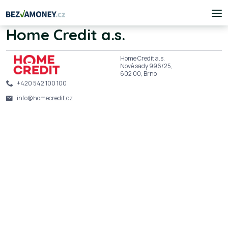
Home Credit a.s.
Home Credit a.s.
Nové sady 996/25,
602 00, Brno
+420 542 100 100
info@homecredit.cz