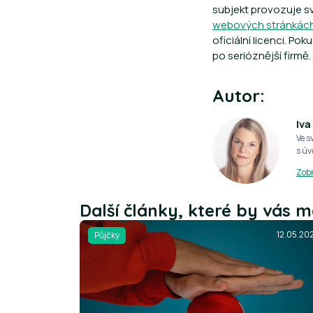
subjekt provozuje sv
webových stránkách
oficiální licenci. 
po serióznější firmě.
Autor:
Iva
Ve s
s úv
Zobr
Další články, které by vás m
12.05.20
Půjčky