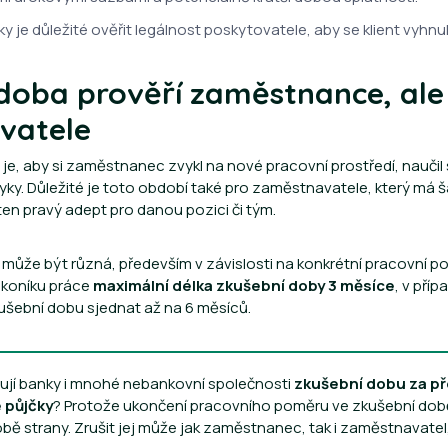
čky je důležité ověřit legálnost poskytovatele, aby se klient vyh
doba prověří zaměstnance, ale 
vatele
je, aby si zaměstnanec zvykl na nové pracovní prostředí, naučil
ky. Důležité je toto období také pro zaměstnavatele, který má šan
n pravý adept pro danou pozici či tým.
může být různá, především v závislosti na konkrétní pracovní po
ákoníku práce
maximální délka zkušební doby 3 měsíce
, v pří
šební dobu sjednat až na 6 měsíců.
ují banky i mnohé nebankovní společnosti
zkušební dobu za př
 půjčky
? Protože ukončení pracovního poměru ve zkušební dob
obě strany. Zrušit jej může jak zaměstnanec, tak i zaměstnavatel