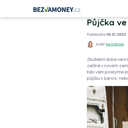
Půjčka ve
Publikováno
30.01.2023
Autor:
Iva Grácová
Zkušební doba není n
začíná v novém zamě
Kdo vám poskytne pů
půjčku v bance, neb