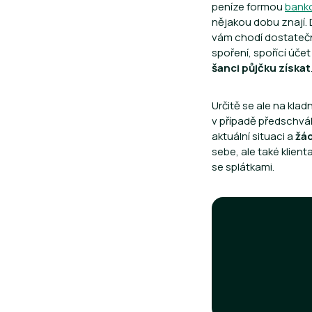
peníze formou
banko
nějakou dobu znají. 
vám chodí dostatečně
spoření, spořící úče
šanci půjčku získat
Určitě se ale na klad
v případě předschvá
aktuální situaci a
žád
sebe, ale také klient
se splátkami.