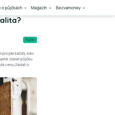
e o půjčkách
Magazín
Bezvamoney
alita?
Půjčky
i projde každý, kdo
ete získat půjčku.
 Má cenu žádat o