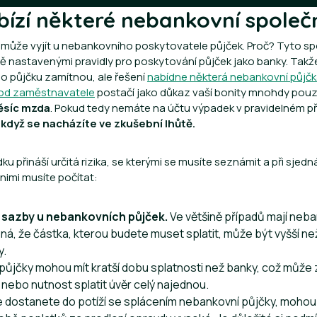
bízí některé nebankovní společ
 může vyjít u nebankovního poskytovatele půjček. Proč? Tyto sp
ně nastavenými pravidly pro poskytování půjček jako banky. Takž
o půjčku zamítnou, ale řešení
nabídne některá nebankovní půjč
 od zaměstnavatele
postačí jako důkaz vaší bonity mnohdy pou
ěsíc mzda
. Pokud tedy nemáte na účtu výpadek v pravidelném př
 když se nacházíte ve zkušební lhůtě.
u přináší určitá rizika, se kterými se musíte seznámit a při sjed
nimi musíte počítat:
 sazby u nebankovních půjček.
Ve většině případů mají neba
á, že částka, kterou budete muset splatit, může být vyšší než
y.
 půjčky mohou mít kratší dobu splatnosti než banky, což může
 nebo nutnost splatit úvěr celý najednou.
se dostanete do potíží se splácením nebankovní půjčky, moho