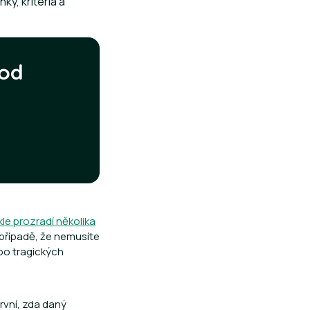
ky, kritéria a
 od
le prozradí několika
v případě, že nemusíte
ebo tragických
rvní, zda daný