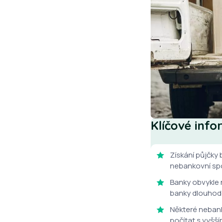
Klíčové inf
Získání půjčky
nebankovní spo
Banky obvykle n
banky dlouhodob
Některé nebank
počítat s vyšš