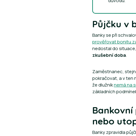
důvodu.
Půjčku v 
Banky se při schvalov
prověřovat bonitu z
nedostal do situace,
zkušební doba
.
Zaměstnanec, stejně
pokračovat, a v ten
že dlužník
nemá na sp
základních podmínek
Bankovní 
nebo utop
Banky zpravidla půjč