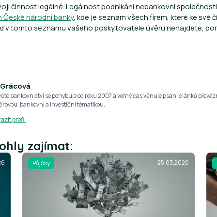
oji činnost legálně. Legálnost podnikání nebankovní společnosti
 České národní banky
, kde je seznam všech firem, které ke své č
Pokud v tomto seznamu vašeho poskytovatele úvěru nenajdete, por
 Grácová
věte bankovnictví se pohybuje od roku 2007 a voľný čas věnuje psaní článků převá
ěrovou, bankovní a investiční tématikou.
azit profil
ohly zajímat:
26
25.03.2026
Půjčky