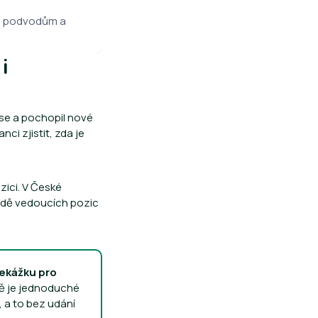
nul podvodům a
i
 se a pochopil nové
ci zjistit, zda je
zici. V České
padě vedoucích pozic
ekážku pro
ě je jednoduché
, a to bez udání