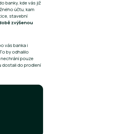
do banky, kde vás již
běžného účtu, kam
ice, stavební
 době zvýšenou
po vás banka i
To by odhalilo
m nechrání pouze
u dostali do prodlení