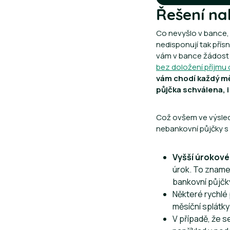
Řešení na
Co nevyšlo v bance,
nedisponují tak přís
vám v bance žádost 
bez doložení příjmu
vám chodí každý m
půjčka schválena, i
Což ovšem ve výsledk
nebankovní půjčky s 
Vyšší úrokové
úrok. To znamen
bankovní půjčk
Některé rychlé
měsíční splátky
V případě, že 