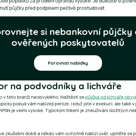
obě poplatků za prodlení opravdu vysoké. Je důležité si podmín
tnutí půjčky před podpisem pečlivě prostudovat.
rovnejte si nebankovní půjčky
ověřených poskytovatelů
Porovnat nabídky
or na podvodníky a lichváře
lo v této branži neobvyklého. Naštěstí se
půjčka od lichváře obvyk
Typicky pokud vám nabízejí peníze, i když jste v exekuci, ale také 
RPSN je velmi vysoké. Typickým trikem je zneužívání složitých n
e zkušební době a někdo vám ochotně nabízí úvěr, ujistěte se p