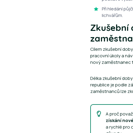
Při hledání půj
lichvářům.
Zkušební 
zaměstna
Cílem zkušební doby 
pracovní úkoly a návy
nový zaměstnanec te
Délka zkušební doby 
republice je podle z
zaměstnanců lze zku
A proč považ
získání nové
a rychlé pro 