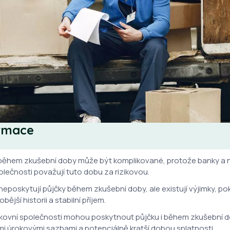
ormace
 během zkušební doby může být komplikované, protože banky a 
lečnosti považují tuto dobu za rizikovou.
eposkytují půjčky během zkušební doby, ale existují výjimky, pok
ější historii a stabilní příjem.
ovní společnosti mohou poskytnout půjčku i během zkušební dob
ími úrokovými sazbami a potenciálně kratší dobou splatnosti.