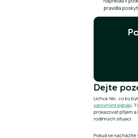
například v pod
pravidla posky
Po
Dejte poz
Lichva. Nic, co by by
varovnými signály
. 
prokazovat příjem a 
rodinných situací.
Pokud se nacházíte v