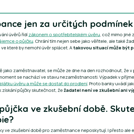
bance jen za určitých podmínek
ání úvěrů řídí
zákonem o spotřebitelském úvěru
, což mimo jiné
ájemce o půjčku
. Chrání tím nejen sebe jako věřitele, ale také ža
 ve které by nemohl úvěr splácet. A
takovou situací může být p
 jako zaměstnavatel, se může ze dne na den rozhodnout, že v p
 moment se nachází ve stavu nezaměstnanosti. Výpadek v příjm
látku úvěru a může se dostat do prodlení
. Proto banky uvádí ja
 získání půjčky skutečnost, že
žadatel není ve zkušební ani v
půjčka ve zkušební době. Skute
ie?
ky ve zkušební době pro zaměstnance neposkytují. I přesto ale e