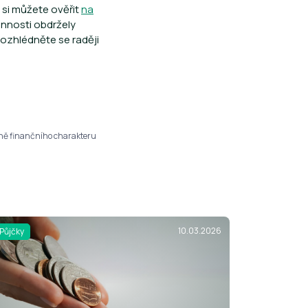
 si můžete ověřit
na
innosti obdržely
ozhlédněte se raději
žně finančního charakteru
10.03.2026
Půjčky