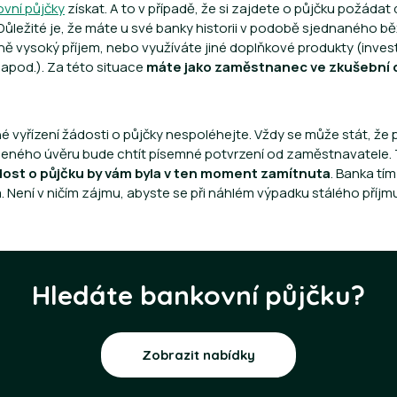
vní půjčky
získat. A to v případě, že si zajdete o půjčku požádat 
Důležité je, že máte u své banky historii v podobě sjednaného 
 vysoký příjem, nebo využíváte jiné doplňkové produkty (invest
t apod.). Za této situace
máte jako zaměstnanec ve zkušební
.
né vyřízení žádosti o půjčky nespoléhejte. Vždy se může stát, že 
leného úvěru bude chtít písemné potvrzení od zaměstnavatele. 
ost o půjčku by vám byla v ten moment zamítnuta
. Banka tí
a. Není v ničím zájmu, abyste se při náhlém výpadku stálého příjm
Hledáte bankovní půjčku?
Zobrazit nabídky