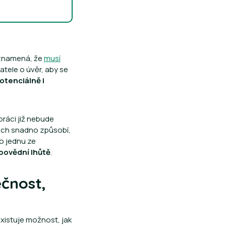
 znamená, že
musí
datele o úvěr, aby se
otenciálně i
ráci již nebude
ech snadno způsobí,
ko jednu ze
ýpovědní lhůtě
.
čnost,
xistuje možnost, jak