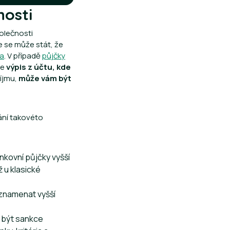
nosti
olečnosti
e se může stát, že
ka
. V případě
půjčky
ze
výpis z účtu, kde
íjmu,
může vám být
nání takovéto
nkovní půjčky vyšší
 u klasické
 znamenat vyšší
u být sankce