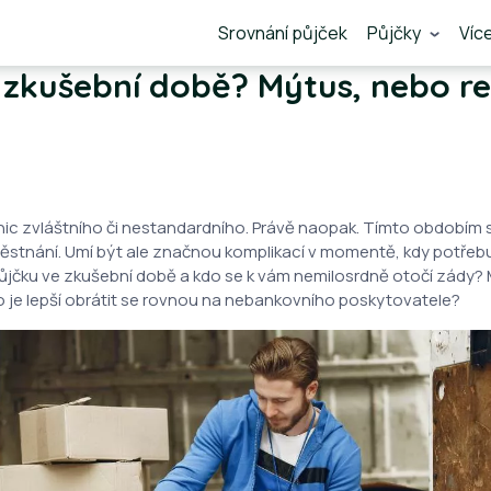
Srovnání půjček
Půjčky
Víc
 zkušební době? Mýtus, nebo re
ic zvláštního či nestandardního. Právě naopak. Tímto obdobím s
stnání. Umí být ale značnou komplikací v momentě, kdy potřebuj
jčku ve zkušební době a kdo se k vám nemilosrdně otočí zády?
o je lepší obrátit se rovnou na nebankovního poskytovatele?