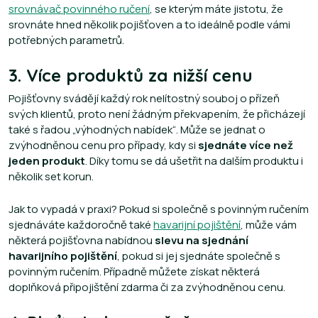
srovnávač povinného ručení
, se kterým máte jistotu, že
srovnáte hned několik pojišťoven a to ideálně podle vámi
potřebných parametrů.
3. Více produktů za nižší cenu
Pojišťovny svádějí každý rok nelítostný souboj o přízeň
svých klientů, proto není žádným překvapením, že přicházejí
také s řadou „výhodných nabídek“. Může se jednat o
zvýhodněnou cenu pro případy, kdy si
sjednáte více než
jeden produkt
. Díky tomu se dá ušetřit na dalším produktu i
několik set korun.
Jak to vypadá v praxi? Pokud si společně s povinným ručením
sjednáváte každoročně také
havarijní pojištění
, může vám
některá pojišťovna nabídnou
slevu na sjednání
havarijního pojištění
, pokud si jej sjednáte společně s
povinným ručením. Případně můžete získat některá
doplňková připojištění zdarma či za zvýhodněnou cenu.