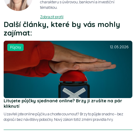
charakteru s úvěrovou, bankovní a investiční
tématikou.
Zobrazit profil
Další články, které by vás mohly
zajímat:
12.05.2026
Půjčky
Litujete půjčky sjednané online? Brzy ji zrušíte na pár
kliknutí
Uzavřeli jste online půjčku a chcete couvnout? Brzy to půjde snadno – bez
dopisů i bez návštěvy pobočky. Nový zákon totiž změní pravidla hry.