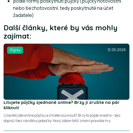
podle formy poskytnutí půjčky (půjčky hotovostní
nebo bezhotovostní, tedy poskytnuté na účet
žadatele)
Další články, které by vás mohly
zajímat:
12.05.2026
Půjčky
Litujete půjčky sjednané online? Brzy ji zrušíte na pár
kliknutí
Uzavřeli jste online půjčku a chcete couvnout? Brzy to půjde snadno – bez
dopisů i bez návštěvy pobočky. Nový zákon totiž změní pravidla hry.