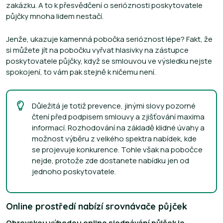
zakázku. A to k přesvědčení o serióznosti poskytovatele
půjčky mnoha lidem nestačí.
Jenže, ukazuje kamenná pobočka serióznost lépe? Fakt, že
si můžete jít na pobočku vyřvat hlasivky na zástupce
poskytovatele půjčky, když se smlouvou ve výsledku nejste
spokojení, to vám pak stejně k ničemu není.
Důležitá je totiž prevence, jinými slovy pozorné
čtení před podpisem smlouvy a zjišťování maxima
informací. Rozhodování na základě klidné úvahy a
možnost výběru z velkého spektra nabídek, kde
se projevuje konkurence. Tohle však na pobočce
nejde, protože zde dostanete nabídku jen od
jednoho poskytovatele.
Online prostředí nabízí srovnávače půjček
Obrovskou výhodou online sjednávání půjček je