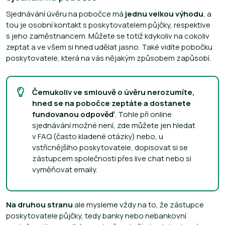
Sjednávání úvěru na pobočce má
jednu velkou výhodu
, a
tou je osobní kontakt s poskytovatelem půjčky, respektive
s jeho zaměstnancem. Můžete se totiž kdykoliv na cokoliv
zeptat a ve všem si hned udělat jasno. Také vidíte pobočku
poskytovatele, která na vás nějakým způsobem zapůsobí.
Čemukoliv ve smlouvě o úvěru nerozumíte,
hned se na pobočce zeptáte a dostanete
fundovanou odpověď
. Tohle při online
sjednávání možné není, zde můžete jen hledat
v FAQ (často kladené otázky) nebo, u
vstřícnějšího poskytovatele, dopisovat si se
zástupcem společnosti přes live chat nebo si
vyměňovat emaily.
Na druhou stranu
ale mysleme vždy na to, že zástupce
poskytovatele půjčky, tedy banky nebo nebankovní