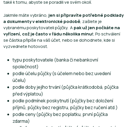
také k tomu, abyste se poradili ve svém okolí.
Jakmile máte vybráno,
jen si připravíte potřebné podklady
a dokumenty v elektronické podobě
, zašlete je
vybranému poskytovateli půjčky. A
pak už jen počkáte na
vyřízení, což je často v řádu několika minu
t. Po schválení
se částka připíše na váš účet, nebo se dohodnete, kde si
vyzvednete hotovost.
typu poskytovatele (banka či nebankovní
společnost)
podle účelu půjčky (s účelem nebo bez uvedení
účelu)
podle doby jejího trvání (půjčka krátkodobá, půjčka
před výplatou)
podle podmínek poskytnutí (půjčky bez doložení
příjmů, půjčky bez registru, půjčky bez ručení atd.)
podle ceny (půjčky bez poplatku, první půjčka
zdarma)