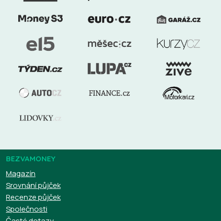
BEZVAMONEY
Magazín
Srovnání půjček
Recenze půjček
Společnosti
Časté dotazy