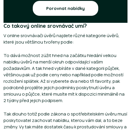
Porovnat nabídky
Co takový online srovnávač umí?
V online srovnávači úvěrů najdete různé kategorie úvěrů,
které jsou většinou tvořeny podle:
To dává možnost zúžit hned na začátku hledání velkou
nabídku úvěrů na menší okruh odpovídající vašim
požadavkům. A tak hned vybíráte v dané kategorii půjček,
většinou pak už podle ceny nebo například podle možností
rozložení splátek. Až si vyberete dva nebo tři favority, pak
podrobně projděte jejich podmínky poskytnutí úvěru a
smlouvu o půjčce, které musíte mít k dispozici minimálně na
2 týdny před jejich podpisem.
Tak dlouho totiž podle zákona o spotřebitelském úvěru musí
poskytovatel zachovat nabídku, kterou vám dal, a to beze
změny. Vy tak máte dostatek času k prostudování smlouvy a