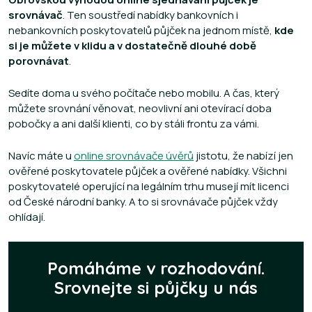
srovnávač
. Ten soustředí nabídky bankovních i
nebankovních poskytovatelů půjček na jednom místě,
kde
si je můžete v klidu a v dostatečně dlouhé době
porovnávat
.
Sedíte doma u svého počítače nebo mobilu. A čas, který
můžete srovnání věnovat, neovlivní ani otevírací doba
pobočky a ani další klienti, co by stáli frontu za vámi.
Navíc máte u
online srovnávače úvěrů
jistotu, že nabízí jen
ověřené poskytovatele půjček a ověřené nabídky. Všichni
poskytovatelé operující na legálním trhu musejí mít licenci
od České národní banky. A to si srovnávače půjček vždy
ohlídají.
Pomáháme v rozhodování.
Srovnejte si půjčky u nás