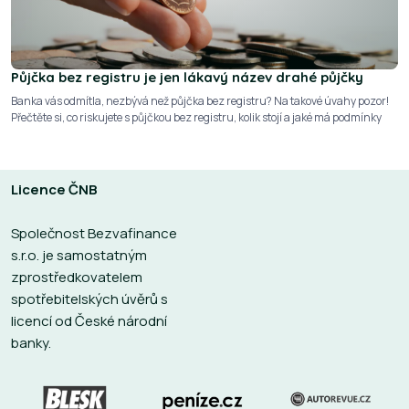
Půjčka bez registru je jen lákavý název drahé půjčky
Banka vás odmítla, nezbývá než půjčka bez registru? Na takové úvahy pozor!
Přečtěte si, co riskujete s půjčkou bez registru, kolik stojí a jaké má podmínky
Licence ČNB
Společnost Bezvafinance
s.r.o. je samostatným
zprostředkovatelem
spotřebitelských úvěrů s
licencí od České národní
banky.