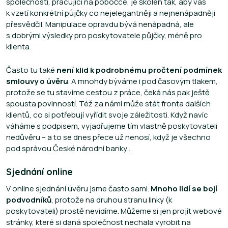
společnosti, pracující na pobočce, je školen tak, aby vás
k vzetí konkrétní půjčky co nejelegantněji a nejnenápadněji
přesvědčil. Manipulace opravdu bývá nenápadná, ale
s dobrými výsledky pro poskytovatele půjčky, méně pro
klienta.
Často tu také
není klid k podrobnému pročtení podmínek
smlouvy o úvěru
. A mnohdy býváme i pod časovým tlakem,
protože se tu stavíme cestou z práce, čeká nás pak ještě
spousta povinností. Též za námi může stát fronta dalších
klientů, co si potřebují vyřídit svoje záležitosti. Když navíc
váháme s podpisem, vyjadřujeme tím vlastně poskytovateli
nedůvěru – a to se dnes přece už nenosí, když je všechno
pod správou České národní banky…
Sjednání online
V online sjednání úvěru jsme často sami.
Mnoho lidí se bojí
podvodníků
, protože na druhou stranu linky (k
poskytovateli) prostě nevidíme. Můžeme si jen projít webové
stránky, které si daná společnost nechala vyrobit na