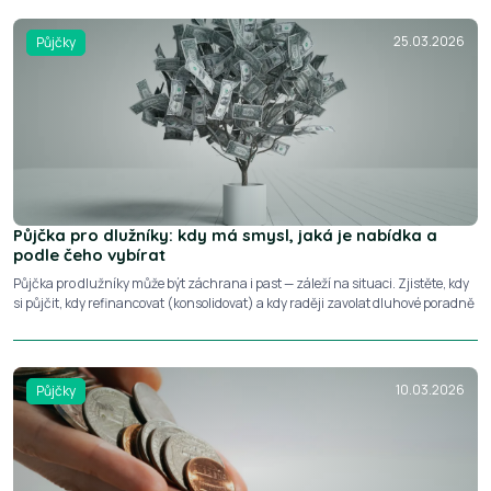
25.03.2026
Půjčky
Půjčka pro dlužníky: kdy má smysl, jaká je nabídka a
podle čeho vybírat
Půjčka pro dlužníky může být záchrana i past — záleží na situaci. Zjistěte, kdy
si půjčit, kdy refinancovat (konsolidovat) a kdy raději zavolat dluhové poradně
10.03.2026
Půjčky