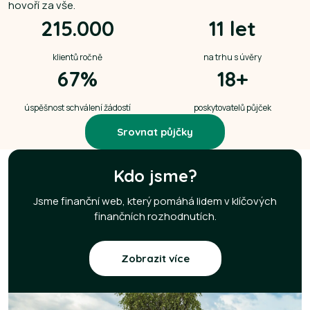
hovoří za vše.
215.000
11 let
klientů ročně
na trhu s úvěry
67%
18+
úspěšnost schválení žádostí
poskytovatelů půjček
Srovnat půjčky
Kdo jsme?
Jsme finanční web, který pomáhá lidem v klíčových
finančních rozhodnutích.
Zobrazit více