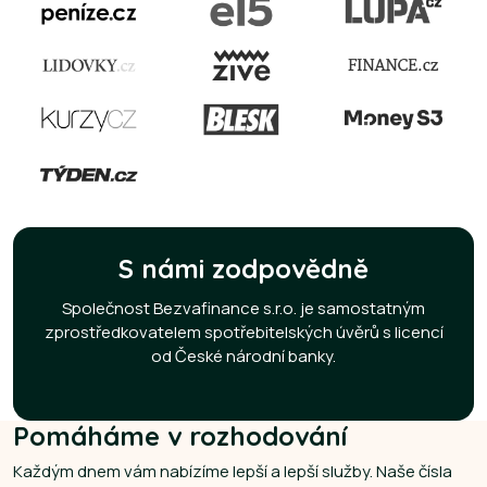
S námi zodpovědně
Společnost Bezvafinance s.r.o. je samostatným
zprostředkovatelem spotřebitelských úvěrů s licencí
od České národní banky.
Pomáháme v rozhodování
Každým dnem vám nabízíme lepší a lepší služby. Naše čísla