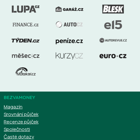
BEZVAMONEY
Magazín
Srovnání půjček
Recenze půjček
Společnosti
Časté dotazy