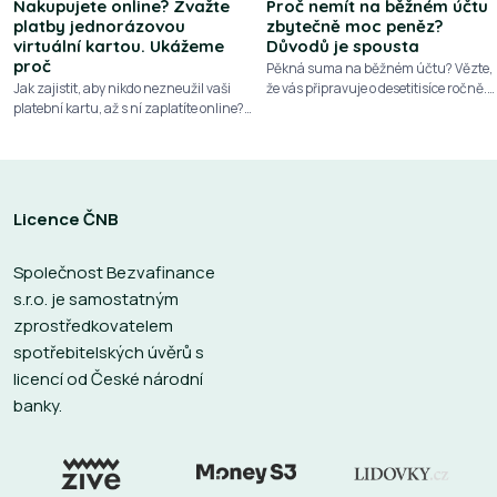
Nakupujete online? Zvažte
Proč nemít na běžném účtu
platby jednorázovou
zbytečně moc peněz?
virtuální kartou. Ukážeme
Důvodů je spousta
proč
Pěkná suma na běžném účtu? Vězte,
Jak zajistit, aby nikdo nezneužil vaši
že vás připravuje o desetitisíce ročně.
platební kartu, až s ní zaplatíte online?
Podívejte se na 10 důvodů, proč nemají
Plaťte jednorázovou virtuální kartou. K
přebytečné peníze zůstávat ležet na
dispozici jich máte bezpočet a zdarma
běžném účtu
Licence ČNB
Společnost Bezvafinance
s.r.o. je samostatným
zprostředkovatelem
spotřebitelských úvěrů s
licencí od České národní
banky.