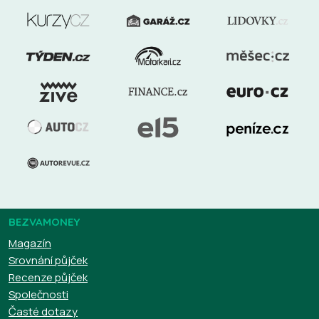
BEZVAMONEY
Magazín
Srovnání půjček
Recenze půjček
Společnosti
Časté dotazy