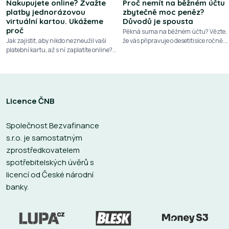
Nakupujete online? Zvažte
Proč nemít na běžném účtu
platby jednorázovou
zbytečně moc peněz?
virtuální kartou. Ukážeme
Důvodů je spousta
proč
Pěkná suma na běžném účtu? Vězte,
Jak zajistit, aby nikdo nezneužil vaši
že vás připravuje o desetitisíce ročně.
platební kartu, až s ní zaplatíte online?
Podívejte se na 10 důvodů, proč nemají
Plaťte jednorázovou virtuální kartou. K
přebytečné peníze zůstávat ležet na
dispozici jich máte bezpočet a zdarma
běžném účtu
Licence ČNB
Společnost Bezvafinance
s.r.o. je samostatným
zprostředkovatelem
spotřebitelských úvěrů s
licencí od České národní
banky.