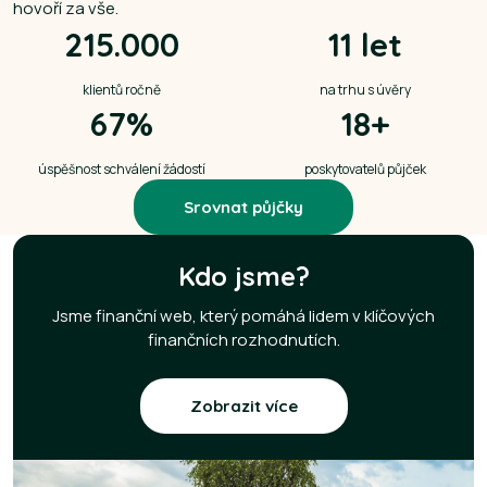
hovoří za vše.
215.000
11 let
klientů ročně
na trhu s úvěry
67%
18+
úspěšnost schválení žádostí
poskytovatelů půjček
Srovnat půjčky
Kdo jsme?
Jsme finanční web, který pomáhá lidem v klíčových
finančních rozhodnutích.
Zobrazit více