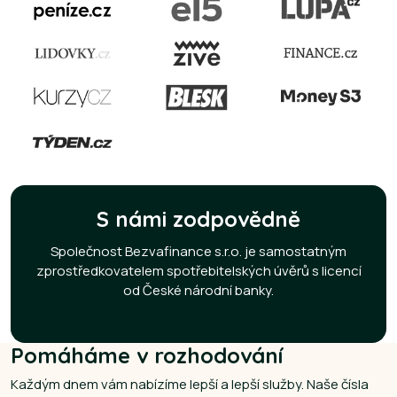
S námi zodpovědně
Společnost Bezvafinance s.r.o. je samostatným
zprostředkovatelem spotřebitelských úvěrů s licencí
od České národní banky.
Pomáháme v rozhodování
Každým dnem vám nabízíme lepší a lepší služby. Naše čísla