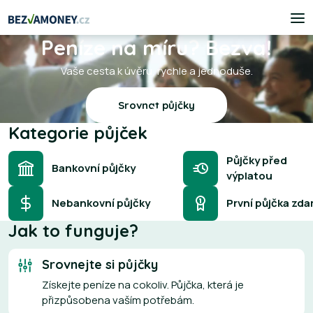
Peníze na míru? Bezva!
Vaše cesta k úvěru, rychle a jednoduše.
Srovnat půjčky
Kategorie půjček
Půjčky před
Bankovní půjčky
výplatou
Nebankovní půjčky
První půjčka zd
Jak to funguje?
Srovnejte si půjčky
Získejte peníze na cokoliv. Půjčka, která je
přizpůsobena vaším potřebám.